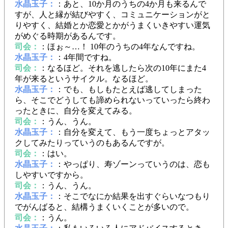
水晶玉子：
：あと、10か月のうちの4か月も来るんで
すが、人と縁が結びやすく、コミュニケーションがと
りやすく、結婚とか恋愛とかがうまくいきやすい運気
がめぐる時期があるんです。
司会：
：ほぉ～…！ 10年のうちの4年なんですね。
水晶玉子：
：4年間ですね。
司会：
：なるほど。それを逃したら次の10年にまた4
年が来るというサイクル。なるほど。
水晶玉子：
：でも、もしもたとえば逃してしまった
ら、そこでどうしても諦められないっていったら終わ
ったときに、自分を変えてみる。
司会：
：うん、うん。
水晶玉子：
：自分を変えて、もう一度ちょっとアタッ
クしてみたりっていうのもあるんですが。
司会：
：はい。
水晶玉子：
：やっぱり、寿ゾーンっていうのは、恋も
しやすいですから。
司会：
：うん、うん。
水晶玉子：
：そこでなにか結果を出すぐらいなつもり
でがんばると、結構うまくいくことが多いので。
司会：
：うん。