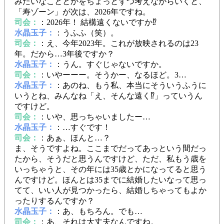
みたいなこととかをちょっとずつ考えながらいくと、
「寿ゾーン」が次は、2026年ですね。
司会：
：2026年！ 結構遠くないですか⁉
水晶玉子：
：うふふ（笑）。
司会：
：え、今年2023年。これが放映されるのは23
年。だから…3年後ですか？
水晶玉子：
：うん。すぐじゃないですか。
司会：
：いやーーー。そうかー、なるほど。3…
水晶玉子：
：あのね、もう私、本当にそういうふうに
いうとね、みんなね「え、そんな遠く⁉」っていうん
ですけど。
司会：
：いや、思っちゃいましたー…
水晶玉子：
：…すぐです！
司会：
：あぁ、ほんと…？
ま、そうですよね。ここまでだってあっという間だっ
たから、そうだと思うんですけど、ただ、私もう歳を
いっちゃうと、その年には35歳とかになってると思う
んですけど。ほんとは35までに結婚したいなって思っ
てて、いい人が見つかったら、結婚しちゃってもよか
ったりするんですか？
水晶玉子：
：あ、もちろん。でも…
司会：
：あ、それは大丈夫なんですね。