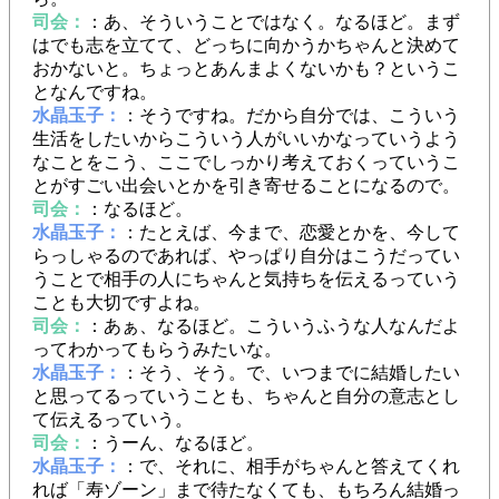
司会：
：あ、そういうことではなく。なるほど。まず
はでも志を立てて、どっちに向かうかちゃんと決めて
おかないと。ちょっとあんまよくないかも？というこ
となんですね。
水晶玉子：
：そうですね。だから自分では、こういう
生活をしたいからこういう人がいいかなっていうよう
なことをこう、ここでしっかり考えておくっていうこ
とがすごい出会いとかを引き寄せることになるので。
司会：
：なるほど。
水晶玉子：
：たとえば、今まで、恋愛とかを、今して
らっしゃるのであれば、やっぱり自分はこうだってい
うことで相手の人にちゃんと気持ちを伝えるっていう
ことも大切ですよね。
司会：
：あぁ、なるほど。こういうふうな人なんだよ
ってわかってもらうみたいな。
水晶玉子：
：そう、そう。で、いつまでに結婚したい
と思ってるっていうことも、ちゃんと自分の意志とし
て伝えるっていう。
司会：
：うーん、なるほど。
水晶玉子：
：で、それに、相手がちゃんと答えてくれ
れば「寿ゾーン」まで待たなくても、もちろん結婚っ