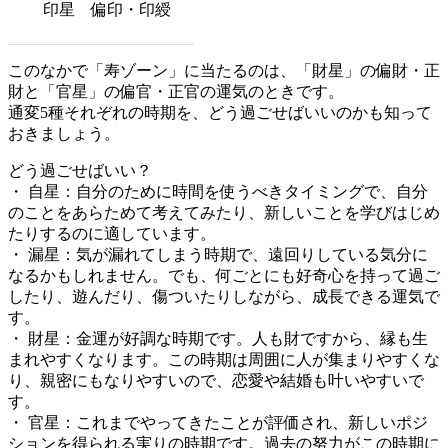
印星
偏印・印綬
このなかで「寿ゾーン」に当たるのは、「財星」の偏財・正
財と「官星」の偏官・正官の運気のときです。
通変5種それぞれの時期を、どう過ごせばいいのかも知って
おきましょう。
どう過ごせばいい？
・ 自星：自分のために時間を使うべきタイミングで、自分
のことをあらためて考えてみたり、新しいことを学びはじめ
たりするのに適しています。
・ 漏星：気が漏れてしまう時期で、遠回りしている気分に
なるかもしれません。でも、何ごとにも好奇心を持って過ご
したり、遊んだり、傷ついたりしながら、成長できる運気で
す。
・ 財星：金運が好調な時期です。人も財ですから、縁も生
まれやすくなります。この時期は周囲に人が集まりやすくな
り、親密にもなりやすいので、恋愛や結婚も叶いやすいで
す。
・ 官星：これまでやってきたことが評価され、新しいポジ
ションを得られる実りの時期です。過去の努力がこの時期に