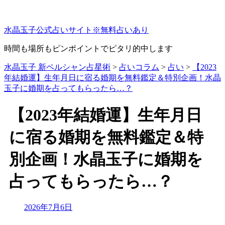
コ
ン
水晶玉子公式占いサイト※無料占いあり
テ
ン
時間も場所もピンポイントでピタリ的中します
ツ
へ
水晶玉子 新ペルシャン占星術
>
占いコラム
>
占い
>
【2023
ス
年結婚運】生年月日に宿る婚期を無料鑑定＆特別企画！水晶
キ
玉子に婚期を占ってもらったら…？
ッ
プ
【2023年結婚運】生年月日
に宿る婚期を無料鑑定＆特
別企画！水晶玉子に婚期を
占ってもらったら…？
Updated
2026年7月6日
on