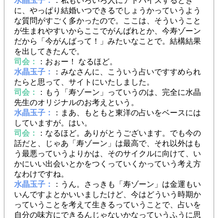
水晶玉子：
：私もいろいろ人にアドバイスするとき
に、やっぱり結婚いつできるでしょうかっていうよう
な質問がすごく多かったので。ここは、そういうこと
が生まれやすいからここでがんばれとか、今寿ゾーン
だから「今がんばって！」みたいなことで。結構結果
を出してきたんで。
司会：
：おぉー！ なるほど。
水晶玉子：
：みなさんに、こういう占いですすめられ
たらと思って、サイトにいたしました。
司会：
：もう「寿ゾーン」っていうのは、完全に水晶
先生のオリジナルのお考えという。
水晶玉子：
：まあ、もともと東洋の占いをベースには
していますが。はい。
司会：
：なるほど。ありがとうございます。でも今の
話だと、じゃあ「寿ゾーン」は最高で、それ以外はも
う最悪っていうよりかは、そのサイクルに向けて、い
かにいい出会いとかをつくっていくかっていう考え方
なわけですね。
水晶玉子：
：うん。さっきも「寿ゾーン」は金運もい
いんですよとかいいましたけど、今はどういう時期か
っていうことを考えて生きるっていうことで、占いを
自分の味方にできるんじゃないかなっていうふうに思