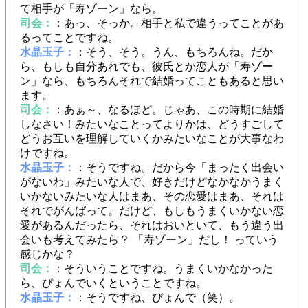
て相手が「寿ゾーン」なら。
司会：
：あっ、そっか。相手と私で違うってことがあ
るってことですね。
水晶玉子：
：そう、そう。うん、もちろんね。だか
ら、もしも自分あれでも、彼氏とか恋人が「寿ゾー
ン」なら、もちろんそれで結婚ってこともあると思い
ます。
司会：
：あぁ～、なるほど。じゃあ、この時期に結婚
しなさい！みたいなことってよりかは、どうすごして
どうお互いを理解していくかみたいなことが大事なわ
けですね。
水晶玉子：
：そうですね。だから今「まったく出会い
がないわ」みたいな人で、好きだけどなかなかうまく
いかないみたいな人はまあ、その恋愛はまあ、それは
それでがんばって。だけど、もしもうまくいかない恋
愛があるんだったら、それはおいといて、もう違う出
会いも考えてみたら？ 「寿ゾーン」だし！ っていう
感じかな？
司会：
：そういうことですね。うまくいかなかった
ら、ぴょんでいくということですね。
水晶玉子：
：そうですね、ぴょんで（笑）。