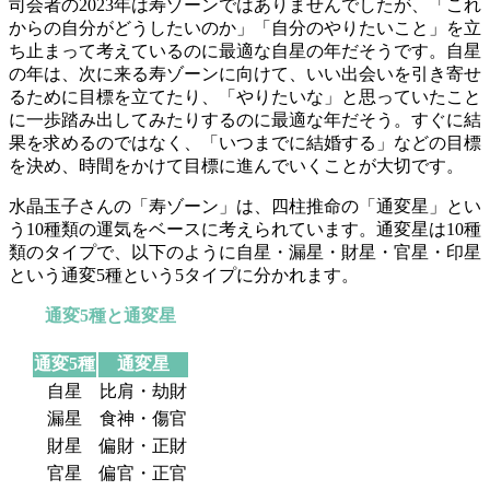
司会者の2023年は寿ゾーンではありませんでしたが、「これ
からの自分がどうしたいのか」「自分のやりたいこと」を立
ち止まって考えているのに最適な自星の年だそうです。自星
の年は、次に来る寿ゾーンに向けて、いい出会いを引き寄せ
るために目標を立てたり、「やりたいな」と思っていたこと
に一歩踏み出してみたりするのに最適な年だそう。すぐに結
果を求めるのではなく、「いつまでに結婚する」などの目標
を決め、時間をかけて目標に進んでいくことが大切です。
水晶玉子さんの「寿ゾーン」は、四柱推命の「通変星」とい
う10種類の運気をベースに考えられています。通変星は10種
類のタイプで、以下のように自星・漏星・財星・官星・印星
という通変5種という5タイプに分かれます。
通変5種と通変星
通変5種
通変星
自星
比肩・劫財
漏星
食神・傷官
財星
偏財・正財
官星
偏官・正官