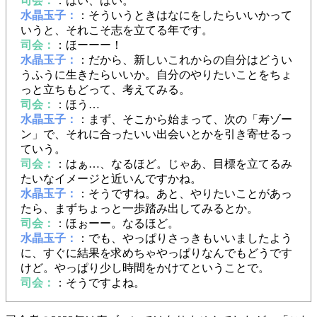
司会：
：はい、はい。
水晶玉子：
：そういうときはなにをしたらいいかって
いうと、それこそ志を立てる年です。
司会：
：ほーーー！
水晶玉子：
：だから、新しいこれからの自分はどうい
うふうに生きたらいいか。自分のやりたいことをちょ
っと立ちもどって、考えてみる。
司会：
：ほう…
水晶玉子：
：まず、そこから始まって、次の「寿ゾー
ン」で、それに合ったいい出会いとかを引き寄せるっ
ていう。
司会：
：はぁ…、なるほど。じゃあ、目標を立てるみ
たいなイメージと近いんですかね。
水晶玉子：
：そうですね。あと、やりたいことがあっ
たら、まずちょっと一歩踏み出してみるとか。
司会：
：ほぉーー。なるほど。
水晶玉子：
：でも、やっぱりさっきもいいましたよう
に、すぐに結果を求めちゃやっぱりなんでもどうです
けど。やっぱり少し時間をかけてということで。
司会：
：そうですよね。