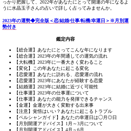
っかり把握して、2022年があなたにとって開運の年になるよ
うに水晶玉子さんの占いで詳しく占ってみませんか。
2023年の運勢◆完全版＜恋/結婚/仕事/転機/幸運日＞※月別運
勢付き
鑑定内容
【総合運】あなたにとってこんな年になります
【総合運】2023年の年間通しての運気の流れ
【大転機】2023年に一番大きく変わること
【変化】この年あなたに起こる変化
【恋愛運】あなたに訪れる、恋愛運の流れ
【恋愛運】2023年にあなたが経験する恋愛
【結婚運】2023年に結婚に近づく可能性
【仕事運】2023年の仕事運について
【仕事運】あなたの能力を発揮できるチャンス
【金運】金運が大きく変動する出来事
【注意】覚悟はいい？あなたに起こるトラブル
【ペルシャンガイド】あなたの幸運日は◯月◎日
【月別開運アドバイス】1月～3月について
【月別開運アドバイス】4月～6月