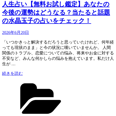
人生占い【無料お試し鑑定】あなたの
今後の運勢はどうなる？当たると話題
の水晶玉子の占いをチェック！
Updated
2026年6月20日
on
「いつかきっと解決するだろうと思っていたけれど、何年経
っても現状のまま」と今の状況に嘆いていませんか。 人間
関係のトラブル、恋愛についての悩み、将来やお金に対する
不安など、みんな何かしらの悩みを抱えています。私だけ人
生が …
“人
続きを読む
生
カ
占
テ
い
ゴ
【無
リ
料
ー
お
試