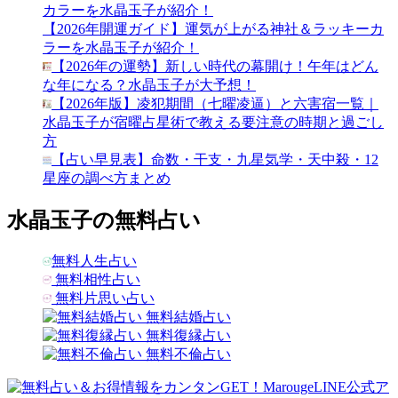
【2026年開運ガイド】運気が上がる神社＆ラッキーカ
ラーを水晶玉子が紹介！
【2026年の運勢】新しい時代の幕開け！午年はどん
な年になる？水晶玉子が大予想！
【2026年版】凌犯期間（七曜凌逼）と六害宿一覧｜
水晶玉子が宿曜占星術で教える要注意の時期と過ごし
方
【占い早見表】命数・干支・九星気学・天中殺・12
星座の調べ方まとめ
水晶玉子の無料占い
無料人生占い
無料相性占い
無料片思い占い
無料結婚占い
無料復縁占い
無料不倫占い