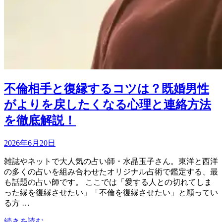
不倫相手と復縁するコツは？既婚男性
がよりを戻したくなる心理と連絡方法
を徹底解説！
Updated
2026年6月20日
on
雑誌やネットで大人気の占い師・水晶玉子さん。東洋と西洋
の多くの占いを組み合わせたオリジナル占術で鑑定する、最
も話題の占い師です。 ここでは「愛する人との切れてしま
った縁を復縁させたい」「不倫を復縁させたい」と願ってい
る方 …
“不
続きを読む