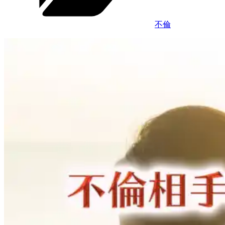
手
題
を
の
略
不倫
水
奪
晶
し
玉
て
子
彼
の
と
占
結
い
婚
を
し
チ
た
ェ
い…
ッ
彼
ク！”
は
の
本
気？
本
命
は
誰？”
の