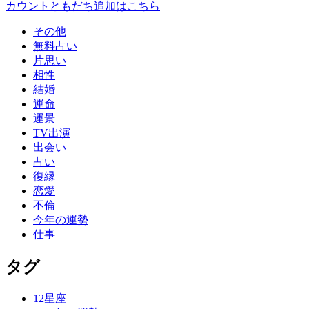
その他
無料占い
片思い
相性
結婚
運命
運景
TV出演
出会い
占い
復縁
恋愛
不倫
今年の運勢
仕事
タグ
12星座