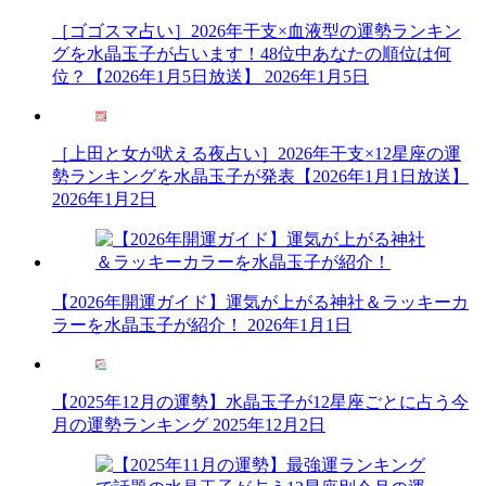
た
［ゴゴスマ占い］2026年干支×血液型の運勢ランキン
く
グを水晶玉子が占います！48位中あなたの順位は何
な
位？【2026年1月5日放送】
2026年1月5日
る
心
理
と
［上田と女が吠える夜占い］2026年干支×12星座の運
連
勢ランキングを水晶玉子が発表【2026年1月1日放送】
絡
2026年1月2日
方
法
を
徹
【2026年開運ガイド】運気が上がる神社＆ラッキーカ
底
ラーを水晶玉子が紹介！
2026年1月1日
解
説！”
の
【2025年12月の運勢】水晶玉子が12星座ごとに占う今
月の運勢ランキング
2025年12月2日