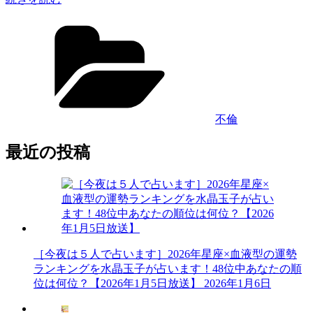
倫
カ
相
テ
手
ゴ
と
リ
復
ー
縁
す
る
不倫
コ
ツ
最近の投稿
は？
既
婚
男
性
が
よ
［今夜は５人で占います］2026年星座×血液型の運勢
り
ランキングを水晶玉子が占います！48位中あなたの順
を
位は何位？【2026年1月5日放送】
2026年1月6日
戻
し