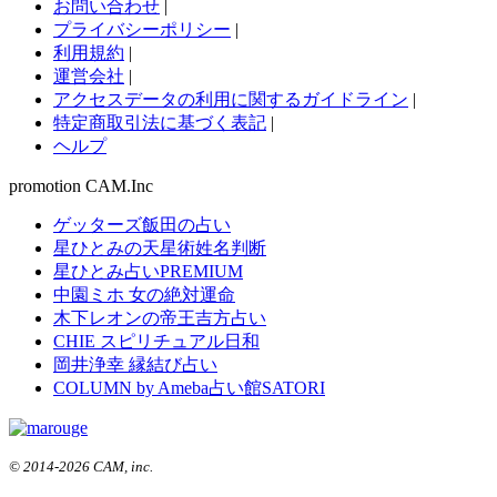
お問い合わせ
|
プライバシーポリシー
|
利用規約
|
運営会社
|
アクセスデータの利用に関するガイドライン
|
特定商取引法に基づく表記
|
ヘルプ
promotion CAM.Inc
ゲッターズ飯田の占い
星ひとみの天星術姓名判断
星ひとみ占いPREMIUM
中園ミホ 女の絶対運命
木下レオンの帝王吉方占い
CHIE スピリチュアル日和
岡井浄幸 縁結び占い
COLUMN by Ameba占い館SATORI
© 2014-2026 CAM, inc.