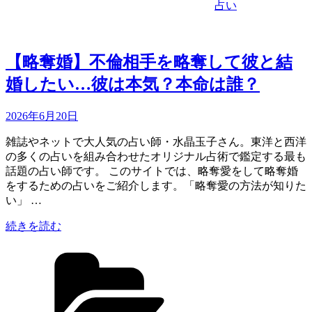
し
占い
鑑
定】
あ
【略奪婚】不倫相手を略奪して彼と結
な
た
婚したい…彼は本気？本命は誰？
の
今
Updated
2026年6月20日
後
on
の
雑誌やネットで大人気の占い師・水晶玉子さん。東洋と西洋
運
の多くの占いを組み合わせたオリジナル占術で鑑定する最も
勢
話題の占い師です。 このサイトでは、略奪愛をして略奪婚
は
をするための占いをご紹介します。「略奪愛の方法が知りた
ど
い」 …
う
な
“【略
続きを読む
る？
奪
当
カ
婚】
た
テ
不
る
ゴ
倫
と
リ
相
話
ー