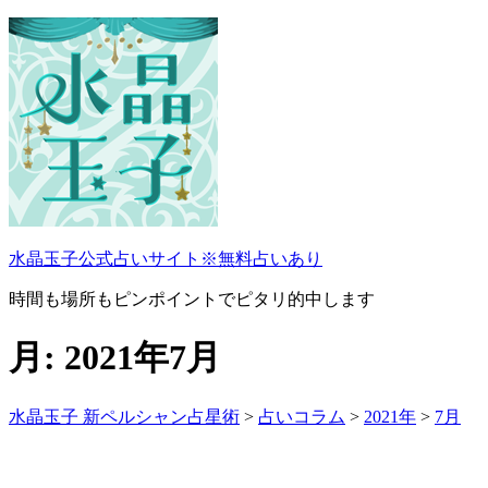
コ
ン
テ
ン
ツ
へ
ス
キ
ッ
プ
水晶玉子公式占いサイト※無料占いあり
時間も場所もピンポイントでピタリ的中します
月:
2021年7月
水晶玉子 新ペルシャン占星術
>
占いコラム
>
2021年
>
7月