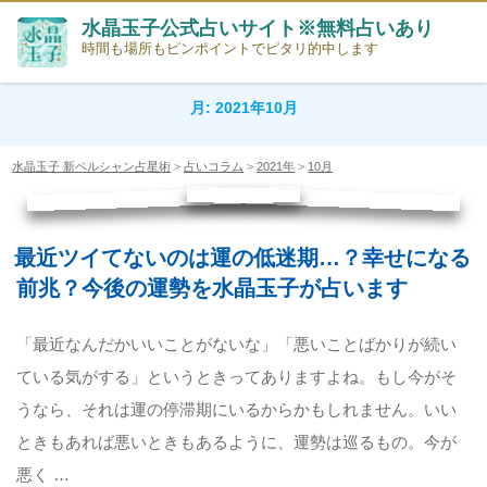
コ
水晶玉子公式占いサイト※無料占いあり
ン
時間も場所もピンポイントでピタリ的中します
テ
ン
月:
2021年10月
ツ
へ
ス
水晶玉子 新ペルシャン占星術
>
占いコラム
>
2021年
>
10月
キ
ッ
プ
最近ツイてないのは運の低迷期…？幸せになる
前兆？今後の運勢を水晶玉子が占います
UPDATED
ON
「最近なんだかいいことがないな」「悪いことばかりが続い
ている気がする」というときってありますよね。もし今がそ
うなら、それは運の停滞期にいるからかもしれません。いい
ときもあれば悪いときもあるように、運勢は巡るもの。今が
悪く …