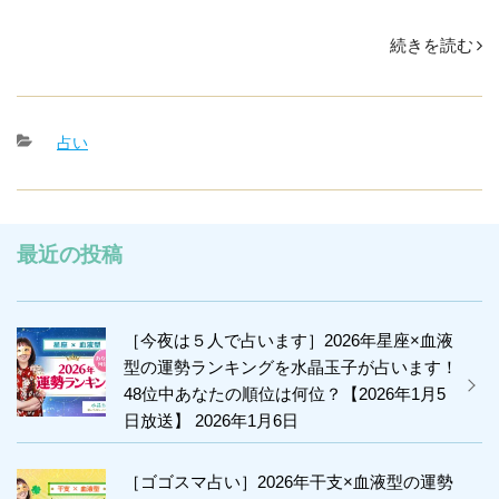
“最
続きを読む
近
ツ
カ
占い
イ
テ
て
ゴ
な
リ
ー
い
最近の投稿
の
は
［今夜は５人で占います］2026年星座×血液
運
型の運勢ランキングを水晶玉子が占います！
の
48位中あなたの順位は何位？【2026年1月5
低
日放送】
2026年1月6日
迷
期…？
［ゴゴスマ占い］2026年干支×血液型の運勢