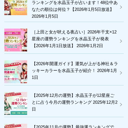
ランキングを水晶玉子が占います！48位中あ
幸
なたの順位は何位？【2026年1月5日放送】
せ
2026年1月5日
に
な
［上田と女が吠える夜占い］2026年干支×12
る
星座の運勢ランキングを水晶玉子が発表
【2026年1月1日放送】
2026年1月2日
前
兆？
今
【2026年開運ガイド】運気が上がる神社＆ラ
ッキーカラーを水晶玉子が紹介！
2026年1月
後
1日
の
運
【2025年12月の運勢】水晶玉子が12星座ご
勢
とに占う今月の運勢ランキング
2025年12月2
を
日
水
晶
【2025年11月の運勢】最強運ランキングで