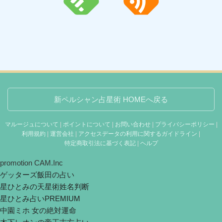
新ペルシャン占星術 HOMEへ戻る
マルージュについて
|
ポイントについて
|
お問い合わせ
|
プライバシーポリシー
|
利用規約
|
運営会社
|
アクセスデータの利用に関するガイドライン
|
特定商取引法に基づく表記
|
ヘルプ
promotion CAM.Inc
ゲッターズ飯田の占い
星ひとみの天星術姓名判断
星ひとみ占いPREMIUM
中園ミホ 女の絶対運命