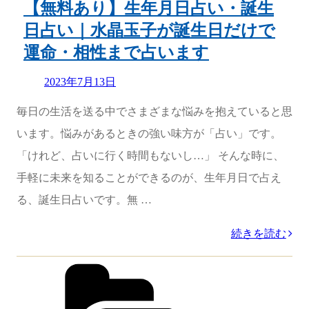
【無料あり】生年月日占い・誕生
あ
日占い｜水晶玉子が誕生日だけで
る？！
運命・相性まで占います
片
思
Updated
2023年7月13日
on
い・
毎日の生活を送る中でさまざまな悩みを抱えていると思
恋
います。悩みがあるときの強い味方が「占い」です。
愛・
「けれど、占いに行く時間もないし…」 そんな時に、
結
手軽に未来を知ることができるのが、生年月日で占え
婚
る、誕生日占いです。無 …
【当
た
“【無
続きを読む
る
料
カ
と
テ
あ
ゴ
話
り】
リ