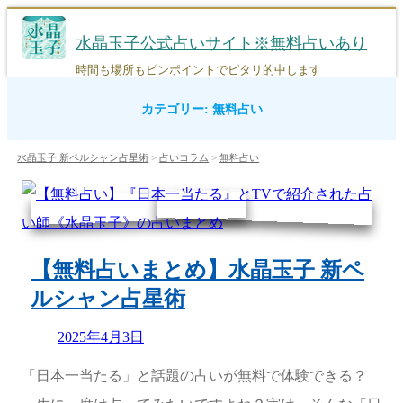
コ
ン
水晶玉子公式占いサイト※無料占いあり
テ
ン
時間も場所もピンポイントでピタリ的中します
ツ
カテゴリー:
無料占い
へ
ス
キ
水晶玉子 新ペルシャン占星術
>
占いコラム
>
無料占い
ッ
プ
【無料占いまとめ】水晶玉子 新ペ
ルシャン占星術
Updated
2025年4月3日
on
「日本一当たる」と話題の占いが無料で体験できる？