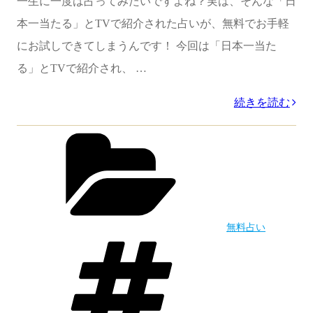
一生に一度は占ってみたいですよね？実は、そんな「日
本一当たる」とTVで紹介された占いが、無料でお手軽
にお試しできてしまうんです！ 今回は「日本一当た
る」とTVで紹介され、 …
“【無
続きを読む
料
カ
テ
占
ゴ
い
リ
ー
ま
と
無料占い
め】
タ
グ
水
晶
玉