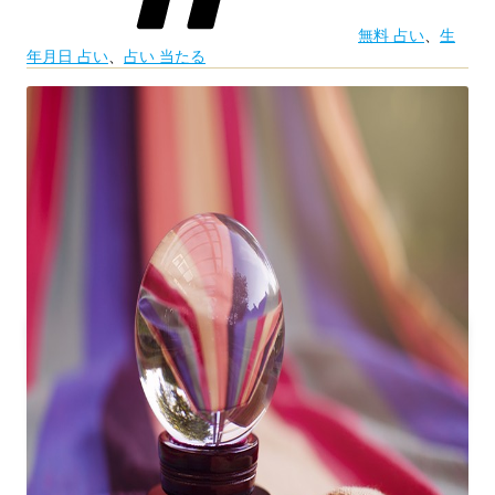
子
無料 占い
、
生
新
年月日 占い
、
占い 当たる
ペ
ル
シ
ャ
ン
占
星
術”
の