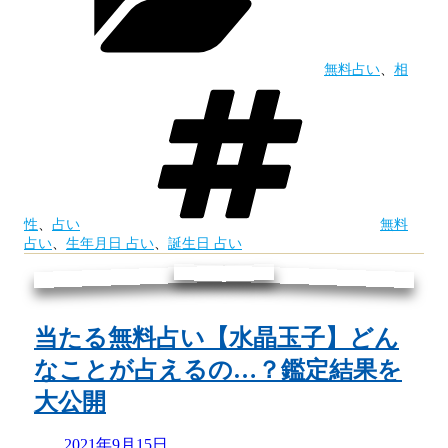
ー
題
生
の
年
無料占い
、
相
占
月
タ
グ
い
日
師】
占
水
い・
晶
誕
性
、
占い
無料
玉
生
占い
、
生年月日 占い
、
誕生日 占い
子
日
の
占
無
当たる無料占い【水晶玉子】どん
い
料
なことが占えるの…？鑑定結果を
｜
お
大公開
水
試
晶
Updated
2021年9月15日