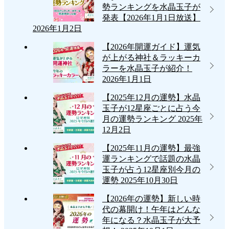
勢ランキングを水晶玉子が
定
発表【2026年1月1日放送】
結
2026年1月2日
果
【2026年開運ガイド】運気
が上がる神社＆ラッキーカ
を
ラーを水晶玉子が紹介！
大
2026年1月1日
公
【2025年12月の運勢】水晶
玉子が12星座ごとに占う今
開”
月の運勢ランキング
2025年
の
12月2日
【2025年11月の運勢】最強
運ランキングで話題の水晶
玉子が占う12星座別今月の
運勢
2025年10月30日
【2026年の運勢】新しい時
代の幕開け！午年はどんな
年になる？水晶玉子が大予