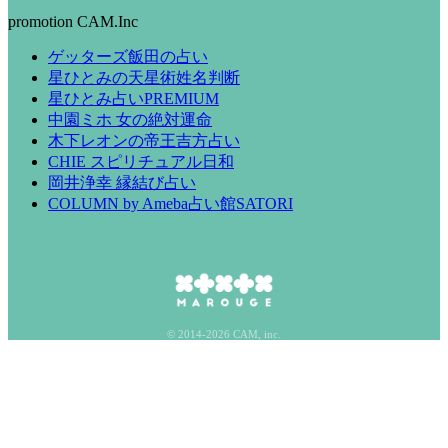
promotion CAM.Inc
ゲッターズ飯田の占い
星ひとみの天星術姓名判断
星ひとみ占いPREMIUM
中園ミホ 女の絶対運命
木下レオンの帝王吉方占い
CHIE スピリチュアル日和
岡井浄幸 縁結び占い
COLUMN by Ameba占い館SATORI
© 2014-2026 CAM, inc.