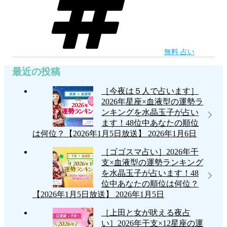
で
晶
占
玉
い
子】
無料 占い
ま
ど
最近の投稿
す”
ん
の
［今夜は５人で占います］
な
2026年星座×血液型の運勢ラ
こ
ンキングを水晶玉子が占い
ます！48位中あなたの順位
と
は何位？【2026年1月5日放送】
2026年1月6日
が
［ゴゴスマ占い］2026年干
占
支×血液型の運勢ランキング
を水晶玉子が占います！48
え
位中あなたの順位は何位？
る
【2026年1月5日放送】
2026年1月5日
の…？
［上田と女が吠える夜占
鑑
い］2026年干支×12星座の運