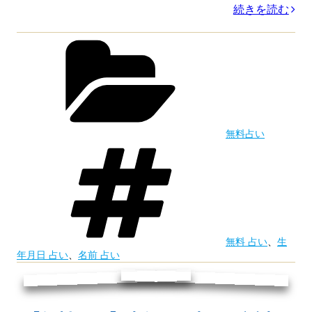
“本
続きを読む
当
カ
テ
に
ゴ
ガ
リ
ー
チ
で
無料占い
当
タ
グ
た
る
恋
愛
無料 占い
、
生
占
年月日 占い
、
名前 占い
い
は