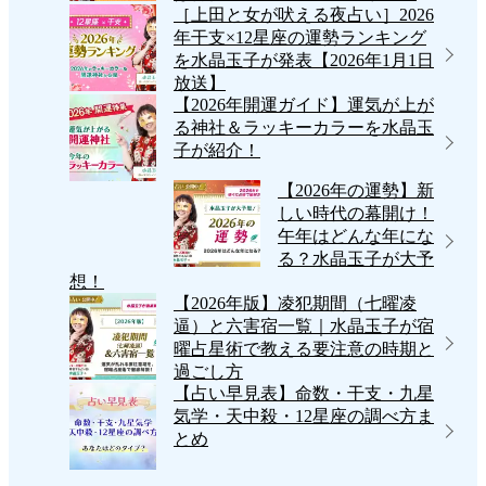
［上田と女が吠える夜占い］2026
年干支×12星座の運勢ランキング
を水晶玉子が発表【2026年1月1日
放送】
【2026年開運ガイド】運気が上が
る神社＆ラッキーカラーを水晶玉
子が紹介！
【2026年の運勢】新
しい時代の幕開け！
午年はどんな年にな
る？水晶玉子が大予
想！
【2026年版】凌犯期間（七曜凌
逼）と六害宿一覧｜水晶玉子が宿
曜占星術で教える要注意の時期と
過ごし方
【占い早見表】命数・干支・九星
気学・天中殺・12星座の調べ方ま
とめ