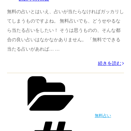
し
on
玉
無料の占いとはいえ、占いが当たらなければガッカリし
占
子
てしまうものですよね。 無料占いでも、どうせやるな
い”
が
ら当たる占いをしたい！ そうは思うものの、そんな都
の
誕
合の良い占いはなかなかありません。 「無料でできる
生
当たる占いがあれば… …
日
だ
“当
続きを読む
け
た
カ
で
テ
る
ゴ
運
無
リ
ー
命・
料
相
占
無料占い
性
い
タ
グ
ま
【水