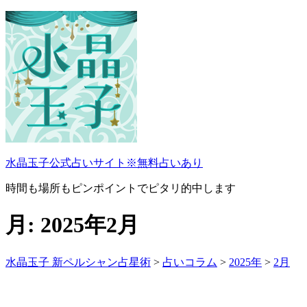
コ
ン
テ
ン
ツ
へ
ス
キ
ッ
プ
水晶玉子公式占いサイト※無料占いあり
時間も場所もピンポイントでピタリ的中します
月:
2025年2月
水晶玉子 新ペルシャン占星術
>
占いコラム
>
2025年
>
2月