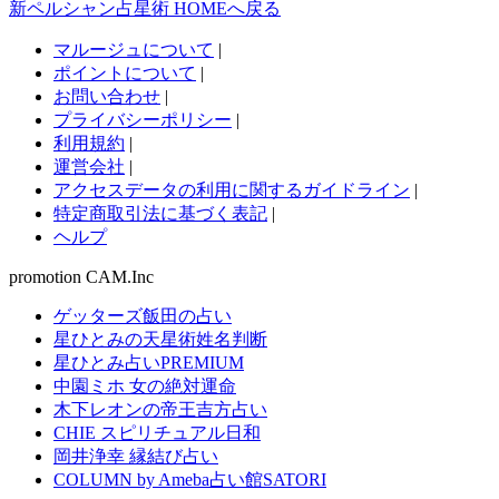
新ペルシャン占星術 HOMEへ戻る
マルージュについて
|
ポイントについて
|
お問い合わせ
|
プライバシーポリシー
|
利用規約
|
運営会社
|
アクセスデータの利用に関するガイドライン
|
特定商取引法に基づく表記
|
ヘルプ
promotion CAM.Inc
ゲッターズ飯田の占い
星ひとみの天星術姓名判断
星ひとみ占いPREMIUM
中園ミホ 女の絶対運命
木下レオンの帝王吉方占い
CHIE スピリチュアル日和
岡井浄幸 縁結び占い
COLUMN by Ameba占い館SATORI