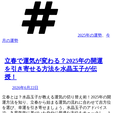
タ
ン
グ
グ】
水
晶
玉
子
2025年の運勢
、
今
が
月の運勢
占
う
12
星
立春で運気が変わる？2025年の開運
座
別、
を引き寄せる方法を水晶玉子が伝
今
授！
月
の
Updated
2026年6月22日
運
on
勢
立春とは？水晶玉子が教える運気の切り替え術！2025年の開
＆
運方法を知り、立春から始まる運気の流れに合わせて吉方位
最
を選び、幸運を引き寄せましょう。水晶玉子のアドバイス
強
で、九星気学に基づいた自分に最適な方位をチェックし、よ