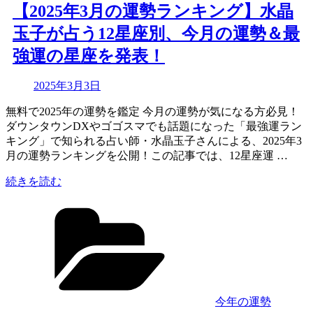
【2025年3月の運勢ランキング】水晶
玉子が占う12星座別、今月の運勢＆最
強運の星座を発表！
Updated
2025年3月3日
on
無料で2025年の運勢を鑑定 今月の運勢が気になる方必見！
ダウンタウンDXやゴゴスマでも話題になった「最強運ラン
キング」で知られる占い師・水晶玉子さんによる、2025年3
月の運勢ランキングを公開！この記事では、12星座運 …
“【2025
続きを読む
年
カ
3
テ
月
ゴ
の
リ
運
ー
勢
ラ
ン
今年の運勢
キ