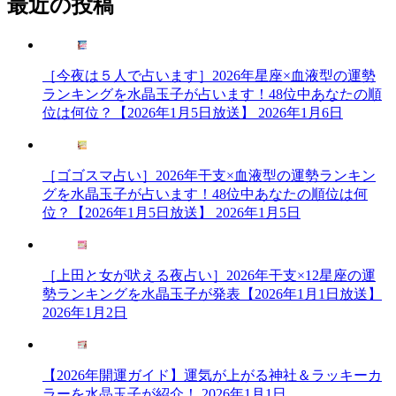
最近の投稿
る
方
法
を
［今夜は５人で占います］2026年星座×血液型の運勢
水
ランキングを水晶玉子が占います！48位中あなたの順
晶
位は何位？【2026年1月5日放送】
2026年1月6日
玉
子
が
伝
［ゴゴスマ占い］2026年干支×血液型の運勢ランキン
授！”
グを水晶玉子が占います！48位中あなたの順位は何
の
位？【2026年1月5日放送】
2026年1月5日
［上田と女が吠える夜占い］2026年干支×12星座の運
勢ランキングを水晶玉子が発表【2026年1月1日放送】
2026年1月2日
【2026年開運ガイド】運気が上がる神社＆ラッキーカ
ラーを水晶玉子が紹介！
2026年1月1日