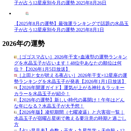
子が占う12星座別今月の運勢
2025年8月26日
【2025年8月の運勢】最強運ランキングで話題の水晶玉
子が占う12星座別今月の運勢
2025年8月1日
2026年の運勢
［ゴゴスマ占い］2026年干支×血液型の運勢ランキン
グを水晶玉子が占います！48位中あなたの順位は何
位？【2026年1月5日放送】
［上田と女が吠える夜占い］2026年干支×12星座の運
勢ランキングを水晶玉子が発表【2026年1月1日放送】
【2026年開運ガイド】運気が上がる神社＆ラッキー
カラーを水晶玉子が紹介！
【2026年の運勢】新しい時代の幕開け！午年はどん
な年になる？水晶玉子が大予想！
【2026年版】凌犯期間（七曜凌逼）と六害宿一覧｜
水晶玉子が宿曜占星術で教える要注意の時期と過ごし
方
【占い早見表】命数・干支・九星気学・天中殺・12