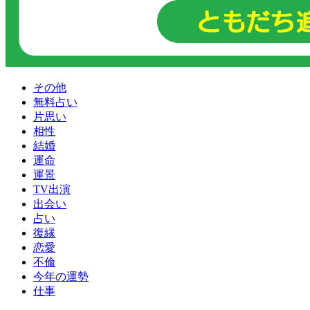
その他
無料占い
片思い
相性
結婚
運命
運景
TV出演
出会い
占い
復縁
恋愛
不倫
今年の運勢
仕事