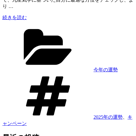
運
り …
の
星
“立
続きを読む
座
春
を
カ
で
発
テ
運
表！”
ゴ
気
の
リ
が
ー
変
わ
る？
今年の運勢
2025
タ
年
グ
の
開
運
を
引
2025年の運勢
、
キ
き
ャンペーン
寄
せ