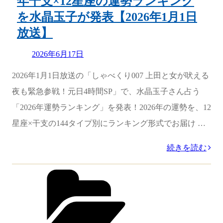
年干支×12星座の運勢ランキング
【2026
を水晶玉子が発表【2026年1月1日
年
放送】
1
月
Updated
2026年6月17日
on
5
2026年1月1日放送の「しゃべくり007 上田と女が吠える
日
夜も緊急参戦！元日4時間SP」で、水晶玉子さん占う
放
「2026年運勢ランキング」を発表！2026年の運勢を、12
送】”
星座×干支の144タイプ別にランキング形式でお届け …
の
“［上
続きを読む
田
カ
テ
と
ゴ
女
リ
ー
が