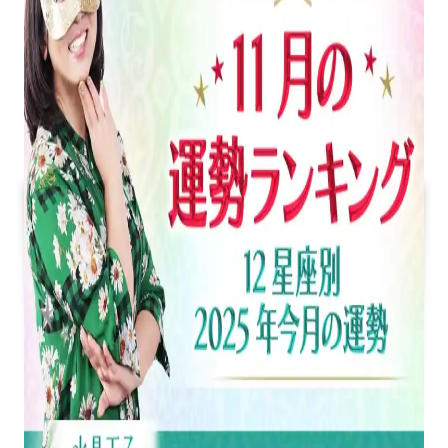
12
星
座
ご
と
に
占
う
今
月
の
運
勢
ラ