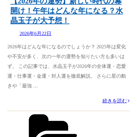
【2026年の運勢】新しい時代の幕
グ
開け！午年はどんな年になる？水
で
晶玉子が大予想！
話
Updated
2026年6月22日
題
on
の
2026年はどんな年になるのでしょうか？ 2025年は変化
水
や不安が多く、次の一年の運勢を知りたい方も多いは
晶
ず。 この記事では、水晶玉子が2026年の全体運・恋愛
玉
運・仕事運・金運・対人運を徹底解説。 さらに星の動
子
きや「最強 …
が
“【2026
続きを読む
占
年
カ
う
テ
の
12
ゴ
運
リ
星
ー