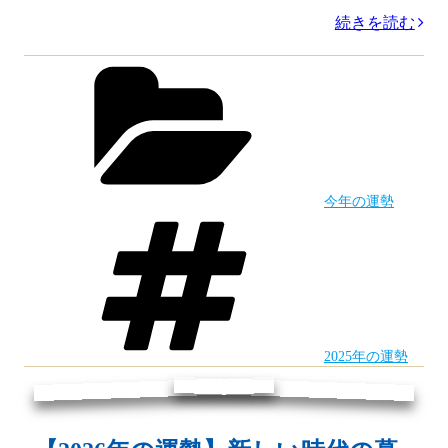
“【2025
続きを読む
年
カ
テ
11
ゴ
月
リ
ー
の
運
今年の運勢
勢】
タ
グ
最
強
運
ラ
2025年の運勢
ン
キ
ン