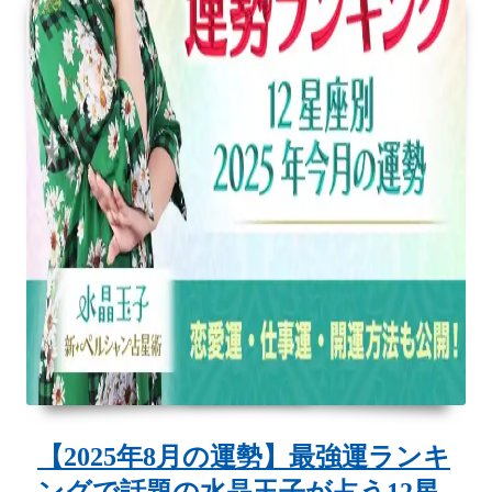
の
水
晶
玉
子
が
占
う
12
星
座
別
今
【2025年8月の運勢】最強運ランキ
月
ングで話題の水晶玉子が占う12星