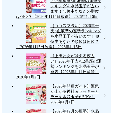
り
2026年星座×血液型の運勢ラ
水
ンキングを水晶玉子が占い
晶
ます！48位中あなたの順位
は何位？【2026年1月5日放送】
2026年1月6日
玉
子
［ゴゴスマ占い］2026年干
支×血液型の運勢ランキング
が
を水晶玉子が占います！48
占
位中あなたの順位は何位？
【2026年1月5日放送】
2026年1月5日
う
［上田と女が吠える夜占
12
い］2026年干支×12星座の運
星
勢ランキングを水晶玉子が
発表【2026年1月1日放送】
座
2026年1月2日
別
【2026年開運ガイド】運気
今
が上がる神社＆ラッキーカ
ラーを水晶玉子が紹介！
月
2026年1月1日
の
【2025年12月の運勢】水晶