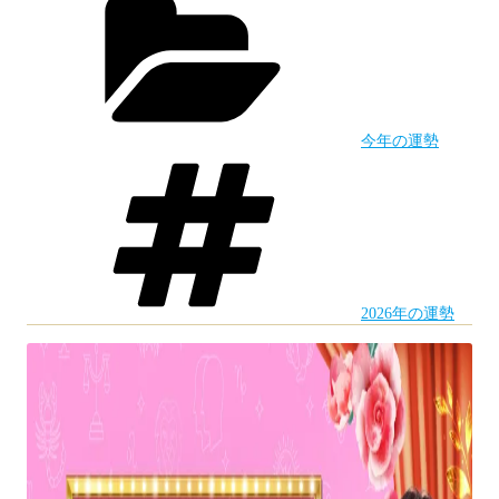
テ
ス
の
ゴ
マ
リ
ー
占
い］
今年の運勢
2026
タ
グ
年
干
支
×
2026年の運勢
血
液
型
の
運