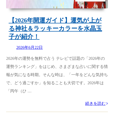
表
【2026
年
【2026年開運ガイド】運気が上が
1
る神社＆ラッキーカラーを水晶玉
月
子が紹介！
1
Updated
2026年6月22日
日
on
2026年の運勢を無料で占う テレビで話題の「2026年の
放
運勢ランキング」をはじめ、さまざまな占いに関する情
送】”
報が気になる時期。そんな時は、「一年をどんな気持ち
の
で、どう過ごすか」を知ることも大切です。2026年は
「丙午（ひ …
“【2026
続きを読む
年
カ