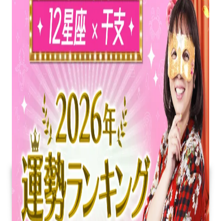
勢
ラ
ン
キ
ン
グ
を
水
晶
玉
子
が
占
い