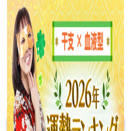
×
血
液
型
の
運
勢
ラ
ン
キ
ン
グ
を
水