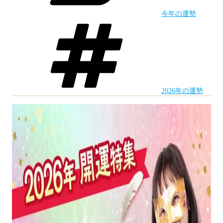
吠
今年の運勢
え
タ
グ
る
夜
占
い］
2026年の運勢
2026
年
干
支
×12
星
座
の