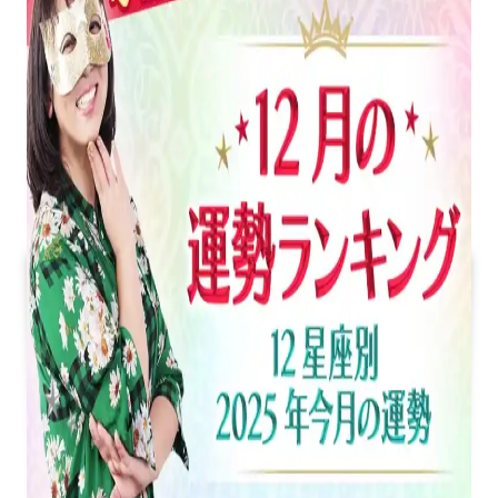
ラ
ッ
キ
ー
カ
ラ
ー
を
水
晶
玉
子
が
紹