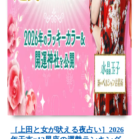
ま
す！
48
位
中
あ
な
た
の
順
位
は
何
［上田と女が吠える夜占い］2026
位？