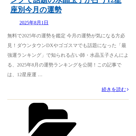
の
座別今月の運勢
運
Updated
2025年8月1日
勢”
on
の
無料で2025年の運勢を鑑定 今月の運勢が気になる方必
見！ダウンタウンDXやゴゴスマでも話題になった「最
強運ランキング」で知られる占い師・水晶玉子さんによ
る、2025年8月の運勢ランキングを公開！この記事で
は、12星座運 …
“【2025
続きを読む
年
カ
テ
8
ゴ
月
リ
ー
の