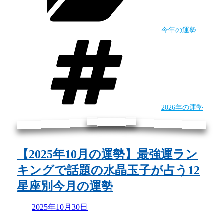
勢】
座
新
別
今年の運勢
し
タ
今
グ
い
月
時
の
代
運
の
勢”
2026年の運勢
幕
の
開
け！
【2025年10月の運勢】最強運ラン
午
キングで話題の水晶玉子が占う12
年
星座別今月の運勢
は
Updated
2025年10月30日
ど
on