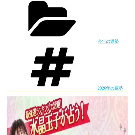
テ
開
ゴ
運
リ
ー
ガ
イ
今年の運勢
ド】
タ
グ
運
気
が
上
2026年の運勢
が
る
神
社
＆