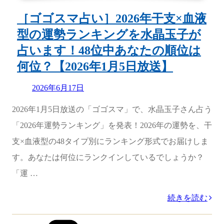
の
［ゴゴスマ占い］2026年干支×血液
順
型の運勢ランキングを水晶玉子が
位
占います！48位中あなたの順位は
は
何位？【2026年1月5日放送】
何
位？
Updated
2026年6月17日
on
【2026
2026年1月5日放送の「ゴゴスマ」で、水晶玉子さん占う
年
「2026年運勢ランキング」を発表！2026年の運勢を、干
1
支×血液型の48タイプ別にランキング形式でお届けしま
月
す。あなたは何位にランクインしているでしょうか？
5
「運 …
日
“［ゴ
続きを読む
放
ゴ
送】”
カ