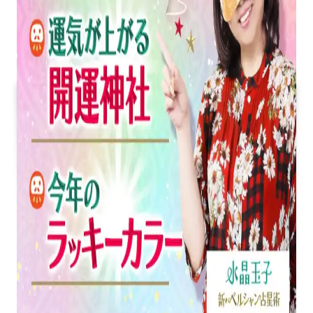
運
勢
ラ
ン
キ
ン
グ
を
水
晶
玉
子
が
発