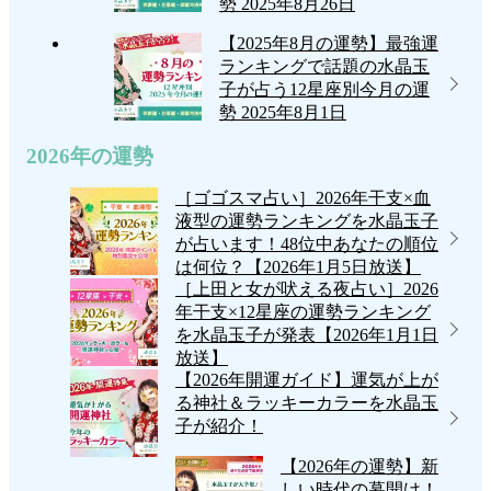
勢
2025年8月26日
【2025年8月の運勢】最強運
ランキングで話題の水晶玉
子が占う12星座別今月の運
勢
2025年8月1日
2026年の運勢
［ゴゴスマ占い］2026年干支×血
液型の運勢ランキングを水晶玉子
が占います！48位中あなたの順位
は何位？【2026年1月5日放送】
［上田と女が吠える夜占い］2026
年干支×12星座の運勢ランキング
を水晶玉子が発表【2026年1月1日
放送】
【2026年開運ガイド】運気が上が
る神社＆ラッキーカラーを水晶玉
子が紹介！
【2026年の運勢】新
しい時代の幕開け！