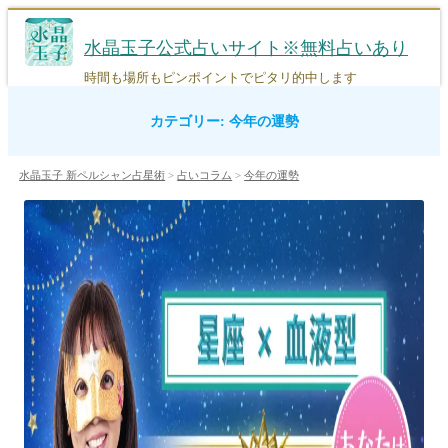
コ
ン
水晶玉子公式占いサイト※無料占いあり
テ
ン
時間も場所もピンポイントでピタリ的中します
ツ
カテゴリー:
今年の運勢
へ
ス
キ
水晶玉子 新ペルシャン占星術
>
占いコラム
>
今年の運勢
ッ
プ