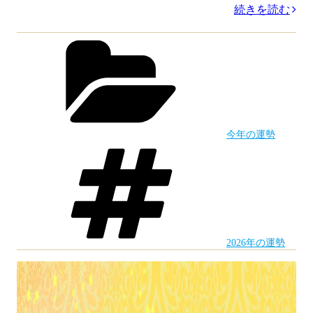
“［今
続きを読む
夜
カ
テ
は
ゴ
５
リ
ー
人
で
今年の運勢
占
タ
グ
い
ま
す］
2026
2026年の運勢
年
星
座