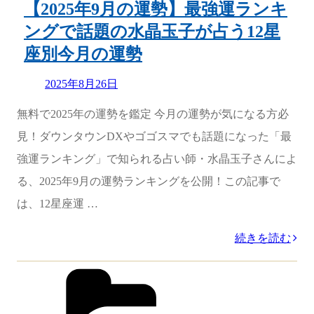
の
【2025年9月の運勢】最強運ランキ
運
ングで話題の水晶玉子が占う12星
ラ
座別今月の運勢
ン
Updated
2025年8月26日
キ
on
ン
無料で2025年の運勢を鑑定 今月の運勢が気になる方必
グ
見！ダウンタウンDXやゴゴスマでも話題になった「最
で
強運ランキング」で知られる占い師・水晶玉子さんによ
話
る、2025年9月の運勢ランキングを公開！この記事で
題
は、12星座運 …
の
“【2025
続きを読む
水
年
晶
カ
テ
9
玉
ゴ
月
リ
子