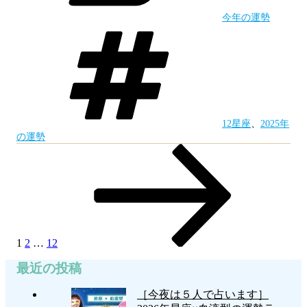
運
今年の運勢
勢】
タ
グ
最
強
運
ラ
12星座
、
2025年
ン
の運勢
固
固
固
次
投
キ
定
定
定
の
稿
ペ
ペ
ペ
ペ
ン
ー
ー
ー
ー
の
グ
ジ
ジ
ジ
ジ
ペ
で
ー
1
2
…
12
話
ジ
題
最近の投稿
送
の
［今夜は５人で占います］