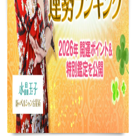
晶
玉
子
が
占
い
ま
す！
48
位
中
あ
な
た