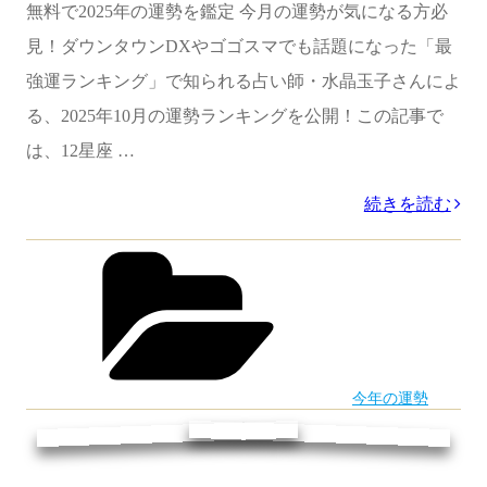
ん
無料で2025年の運勢を鑑定 今月の運勢が気になる方必
な
見！ダウンタウンDXやゴゴスマでも話題になった「最
年
強運ランキング」で知られる占い師・水晶玉子さんによ
に
る、2025年10月の運勢ランキングを公開！この記事で
な
は、12星座 …
る？
“【2025
続きを読む
水
年
カ
晶
テ
10
玉
ゴ
月
リ
子
ー
の
が
運
大
今年の運勢
勢】
予
最
想！”
強