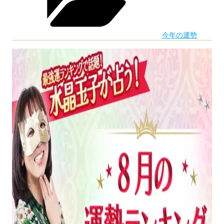
ー
の
が
運
占
今年の運勢
勢】
う
最
12
強
星
運
座
ラ
別
ン
今
キ
月
ン
の
グ
運
で
勢”
話
の
題