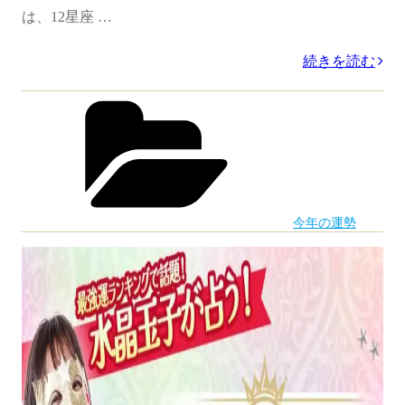
は、12星座 …
“【2025
続きを読む
年
カ
テ
12
ゴ
月
リ
ー
の
運
今年の運勢
勢】
水
晶
玉
子
が