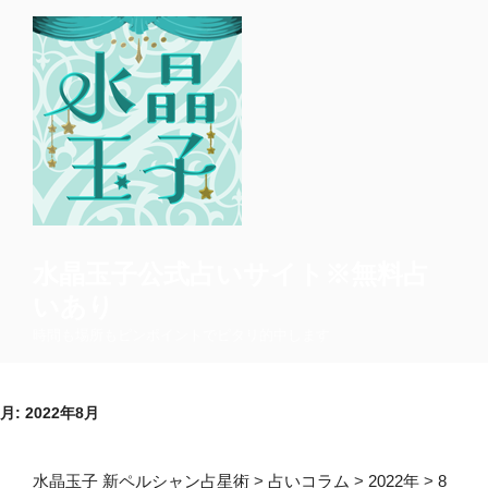
コ
ン
テ
ン
ツ
へ
ス
キ
ッ
プ
水晶玉子公式占いサイト※無料占
いあり
時間も場所もピンポイントでピタリ的中します
月:
2022年8月
水晶玉子 新ペルシャン占星術
>
占いコラム
>
2022年
>
8