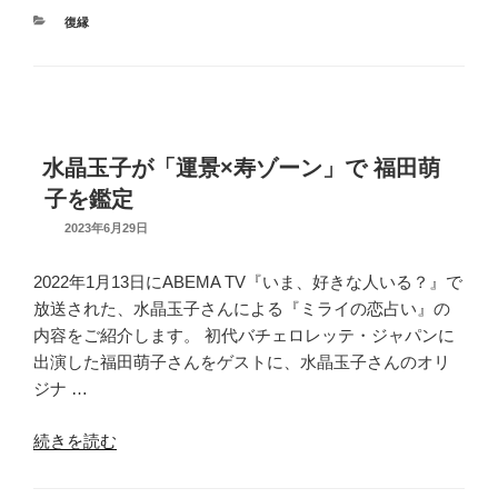
ど
元
カ
復縁
こ
彼
テ
で？”
の
ゴ
の
リ
脈
ー
あ
り・
水晶玉子が「運景×寿ゾーン」で 福田萌
脈
子を鑑定
な
し
UPDATED
2023年6月29日
ON
サ
イ
2022年1月13日にABEMA TV『いま、好きな人いる？』で
ン
放送された、水晶玉子さんによる『ミライの恋占い』の
は？
内容をご紹介します。 初代バチェロレッテ・ジャパンに
彼
出演した福田萌子さんをゲストに、水晶玉子さんのオリ
の
ジナ …
行
動・
“水
続きを読む
連
晶
絡・
玉