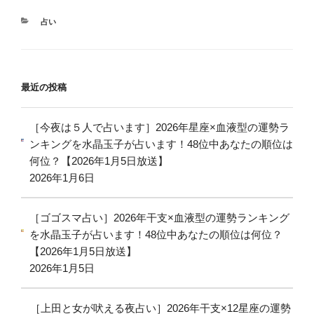
言
子
カ
占い
葉・
が
テ
態
「運
ゴ
リ
度
景
ー
を
×
最近の投稿
大
寿
公
ゾ
［今夜は５人で占います］2026年星座×血液型の運勢ラ
開”
ー
ンキングを水晶玉子が占います！48位中あなたの順位は
の
ン」
何位？【2026年1月5日放送】
で
2026年1月6日
福
田
萌
［ゴゴスマ占い］2026年干支×血液型の運勢ランキング
子
を水晶玉子が占います！48位中あなたの順位は何位？
を
【2026年1月5日放送】
鑑
2026年1月5日
定”
の
［上田と女が吠える夜占い］2026年干支×12星座の運勢