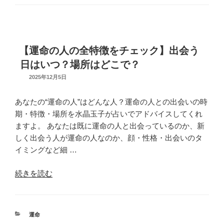
と
ゴ
リ
の
ー
結
婚
【運命の人の全特徴をチェック】出会う
相
日はいつ？場所はどこで？
性
は？
UPDATED
2025年12月5日
ON
結
婚
あなたの“運命の人”はどんな人？運命の人との出会いの時
後
期・特徴・場所を水晶玉子が占いでアドバイスしてくれ
の
ますよ。 あなたは既に運命の人と出会っているのか、新
相
しく出会う人が運命の人なのか、顔・性格・出会いのタ
性
イミングなど細 …
を
知
“【運
続きを読む
ら
命
な
の
い
人
カ
運命
と
の
テ