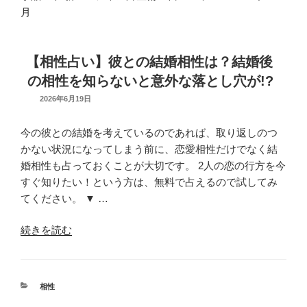
月
【相性占い】彼との結婚相性は？結婚後
の相性を知らないと意外な落とし穴が!?
UPDATED
2026年6月19日
ON
今の彼との結婚を考えているのであれば、取り返しのつ
かない状況になってしまう前に、恋愛相性だけでなく結
婚相性も占っておくことが大切です。 2人の恋の行方を今
すぐ知りたい！という方は、無料で占えるので試してみ
てください。 ▼ …
“【相
続きを読む
性
占
い】
カ
相性
彼
テ