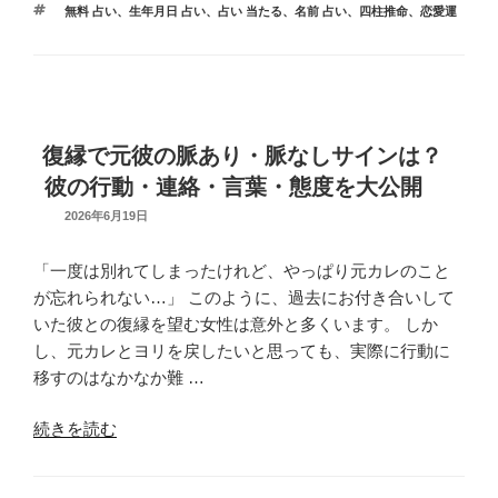
タ
無料 占い
、
生年月日 占い
、
占い 当たる
、
名前 占い
、
四柱推命
、
恋愛運
意
全
ゴ
グ
リ
外
特
ー
な
徴
落
を
と
チ
し
ェ
復縁で元彼の脈あり・脈なしサインは？
穴
ッ
彼の行動・連絡・言葉・態度を大公開
が!?”
ク】
UPDATED
2026年6月19日
の
出
ON
会
「一度は別れてしまったけれど、やっぱり元カレのこと
う
が忘れられない…」 このように、過去にお付き合いして
日
いた彼との復縁を望む女性は意外と多くいます。 しか
は
し、元カレとヨリを戻したいと思っても、実際に行動に
い
移すのはなかなか難 …
つ？
場
“復
続きを読む
所
縁
は
で