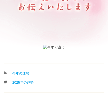
カ
今年の運勢
テ
タ
2025年の運勢
ゴ
グ
リ
ー
投