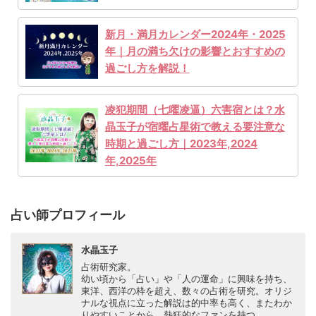
新月・満月カレンダー2024年・2025
年｜月の満ち欠けの影響とおすすめの
過ごし方を解説！
凌犯期間（七曜凌逼）六害宿とは？水
晶玉子が宿曜占星術で教える要注意な
時期と過ごし方｜2023年,2024
年,2025年
占い師プロフィール
水晶玉子
占術研究家。
幼い頃から「占い」や「人の運命」に興味を持ち、
東洋、西洋の枠を超え、数々の占術を研究。オリジ
ナルな視点に立った解説は的中率も高く、またわか
りやすいことから、熱狂的なファンを持つ。