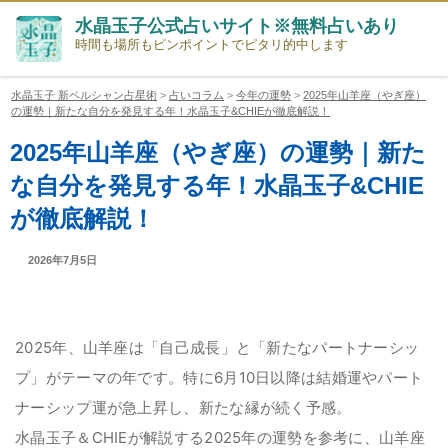
コ
水晶玉子公式占いサイト※無料占いあり
ン
時間も場所もピンポイントでピタリ的中します
テ
ン
水晶玉子 新ペルシャン占星術
>
占いコラム
>
今年の運勢
>
2025年山羊座（やぎ座）
ツ
の運勢｜新たな自分を発見する年！水晶玉子&CHIEが徹底解説！
へ
2025年山羊座（やぎ座）の運勢｜新た
ス
キ
な自分を発見する年！水晶玉子&CHIE
ッ
が徹底解説！
プ
UPDATED
2026年7月5日
ON
2025年、山羊座は「自己成長」と「新たなパートナーシッ
プ」がテーマの年です。特に6月10日以降は結婚運やパート
ナーシップ運が急上昇し、新たな縁が続く予感。
水晶玉子＆CHIEが解説する2025年の運勢を参考に、山羊座