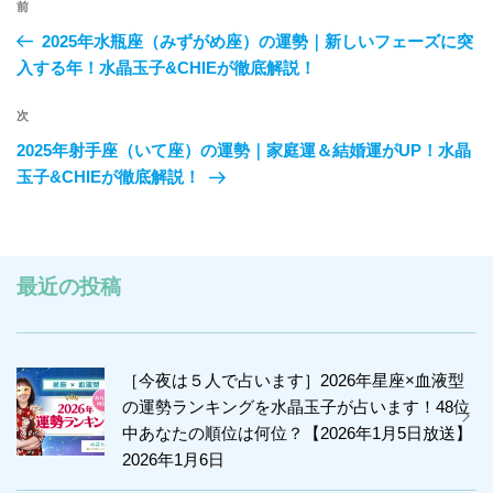
前
前
稿
の
2025年水瓶座（みずがめ座）の運勢｜新しいフェーズに突
ナ
投
入する年！水晶玉子&CHIEが徹底解説！
ビ
稿
ゲ
次
次
の
ー
2025年射手座（いて座）の運勢｜家庭運＆結婚運がUP！水晶
投
シ
玉子&CHIEが徹底解説！
稿
ョ
ン
最近の投稿
［今夜は５人で占います］2026年星座×血液型
の運勢ランキングを水晶玉子が占います！48位
中あなたの順位は何位？【2026年1月5日放送】
2026年1月6日