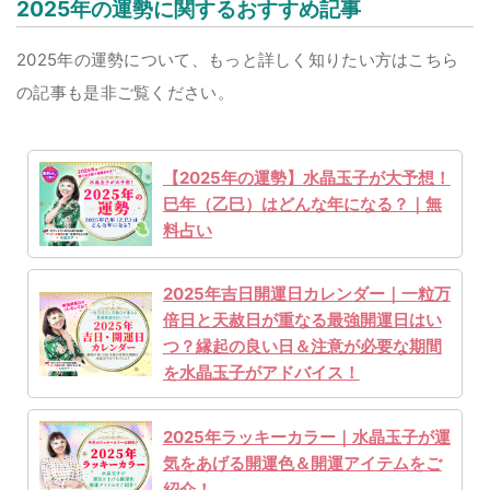
2025年の運勢に関するおすすめ記事
2025年の運勢について、もっと詳しく知りたい方はこちら
の記事も是非ご覧ください。
【2025年の運勢】水晶玉子が大予想！
巳年（乙巳）はどんな年になる？｜無
料占い
2025年吉日開運日カレンダー｜一粒万
倍日と天赦日が重なる最強開運日はい
つ？縁起の良い日＆注意が必要な期間
を水晶玉子がアドバイス！
2025年ラッキーカラー｜水晶玉子が運
気をあげる開運色＆開運アイテムをご
紹介！