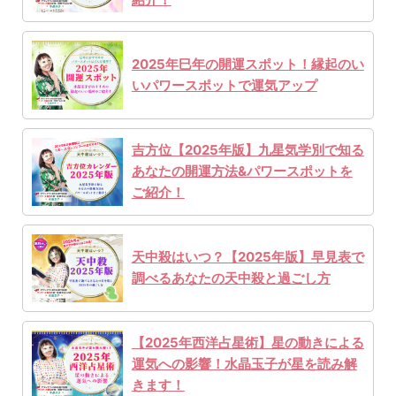
2025年巳年の開運スポット！縁起のい
いパワースポットで運気アップ
吉方位【2025年版】九星気学別で知る
あなたの開運方法&パワースポットを
ご紹介！
天中殺はいつ？【2025年版】早見表で
調べるあなたの天中殺と過ごし方
【2025年西洋占星術】星の動きによる
運気への影響！水晶玉子が星を読み解
きます！