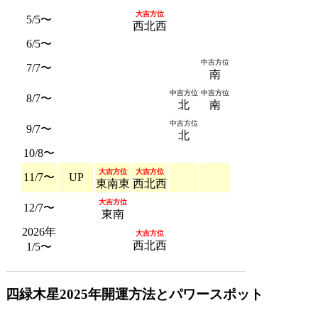
大吉方位
5/5〜
西北西
6/5〜
中吉方位
7/7〜
南
中吉方位
中吉方位
8/7〜
北
南
中吉方位
9/7〜
北
10/8〜
大吉方位
大吉方位
11/7〜
UP
東南東
西北西
大吉方位
12/7〜
東南
2026年
大吉方位
西北西
1/5〜
四緑木星2025年開運方法とパワースポット