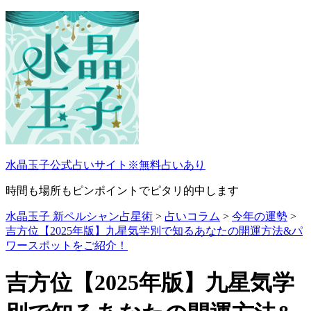
コ
ン
テ
ン
ツ
へ
ス
キ
ッ
プ
水晶玉子公式占いサイト※無料占いあり
時間も場所もピンポイントでピタリ的中します
水晶玉子 新ペルシャン占星術
>
占いコラム
>
今年の運勢
>
吉方位【2025年版】九星気学別で知るあなたの開運方法&パ
ワースポットをご紹介！
吉方位【2025年版】九星気学