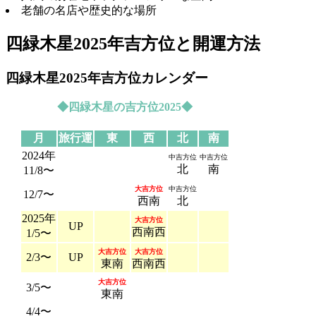
老舗の名店や歴史的な場所
四緑木星2025年吉方位と開運方法
四緑木星2025年吉方位カレンダー
◆四緑木星の吉方位2025◆
月
旅行運
東
西
北
南
2024年
中吉方位
中吉方位
北
南
11/8〜
大吉方位
中吉方位
12/7〜
西南
北
2025年
大吉方位
UP
西南西
1/5〜
大吉方位
大吉方位
2/3〜
UP
東南
西南西
大吉方位
3/5〜
東南
4/4〜