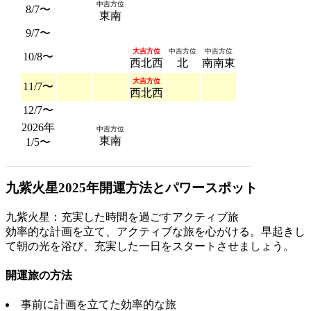
中吉方位
8/7〜
東南
9/7〜
大吉方位
中吉方位
中吉方位
10/8〜
西北西
北
南南東
大吉方位
11/7〜
西北西
12/7〜
2026年
中吉方位
東南
1/5〜
九紫火星2025年開運方法とパワースポット
九紫火星：充実した時間を過ごすアクティブ旅
効率的な計画を立て、アクティブな旅を心がける。早起きし
て朝の光を浴び、充実した一日をスタートさせましょう。
開運旅の方法
事前に計画を立てた効率的な旅