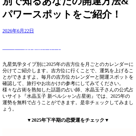
別で知るあなたの開運方法&
パワースポットをご紹介！
Updated
2026年6月22日
on
2025年の運勢を無料で占う
九星気学タイプ別に2025年の吉方位を月ごとのカレンダーに
分けてご紹介します。吉方位に行くことで、運気を上げるこ
とができますよ。毎月の吉方位カレンダーと開運スポットを
確認して、旅行やお出かけの参考にしてみてください。
様々な占術を熟知した話題の占い師、水晶玉子さんの公式占
いサイト『水晶玉子 新ペルシャン占星術』では、2025年の
運勢を無料で占うことができます。是非チェックしてみまし
ょう。
▼2025年下半期の恋愛運をチェック▼