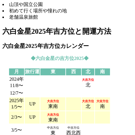
山頂や国立公園
初めて行く場所や憧れの地
老舗温泉旅館
六白金星2025年吉方位と開運方法
六白金星2025年吉方位カレンダー
◆六白金星の吉方位2025◆
月
旅行運
東
西
北
南
2024年
大吉方位
北
11/8〜
12/7〜
2025年
大吉方位
大吉方位
大吉方位
UP
東南
北
南
1/5〜
大吉方位
2/3〜
UP
東南
中吉方位
中吉方位
3/5〜
東
西北西