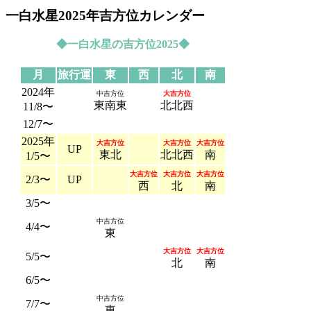
一白水星2025年吉方位カレンダー
◆一白水星の吉方位2025◆
月
旅行運
東
西
北
南
2024年
中吉方位
大吉方位
東南東
北北西
11/8〜
12/7〜
2025年
大吉方位
大吉方位
大吉方位
UP
東北
北北西
南
1/5〜
大吉方位
大吉方位
大吉方位
2/3〜
UP
西
北
南
3/5〜
中吉方位
4/4〜
東
大吉方位
大吉方位
5/5〜
北
南
6/5〜
中吉方位
7/7〜
東