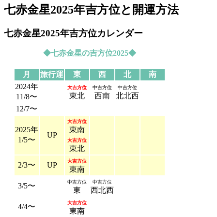
七赤金星2025年吉方位と開運方法
七赤金星2025年吉方位カレンダー
◆七赤金星の吉方位2025◆
月
旅行運
東
西
北
南
2024年
大吉方位
中吉方位
中吉方位
東北
西南
北北西
11/8〜
12/7〜
大吉方位
2025年
東南
UP
1/5〜
大吉方位
東北
大吉方位
2/3〜
UP
東南
中吉方位
中吉方位
3/5〜
東
西北西
大吉方位
4/4〜
東南