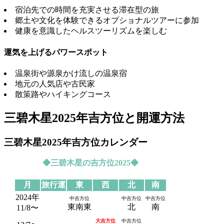
宿泊先での時間を充実させる滞在型の旅
郷土や文化を体験できるオプショナルツアーに参加
健康を意識したヘルスツーリズムを楽しむ
運気を上げるパワースポット
温泉街や源泉かけ流しの温泉宿
地元の人気店や古民家
散策路やハイキングコース
三碧木星2025年吉方位と開運方法
三碧木星2025年吉方位カレンダー
◆三碧木星の吉方位2025◆
月
旅行運
東
西
北
南
2024年
中吉方位
中吉方位
中吉方位
東南東
北
南
11/8〜
大吉方位
中吉方位