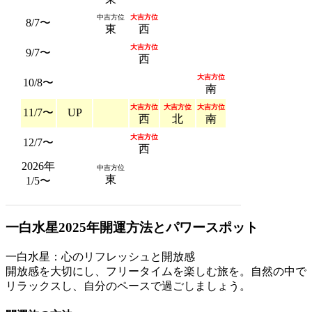
中吉方位
大吉方位
8/7〜
東
西
大吉方位
9/7〜
西
大吉方位
10/8〜
南
大吉方位
大吉方位
大吉方位
11/7〜
UP
西
北
南
大吉方位
12/7〜
西
2026年
中吉方位
東
1/5〜
一白水星2025年開運方法とパワースポット
一白水星：心のリフレッシュと開放感
開放感を大切にし、フリータイムを楽しむ旅を。自然の中で
リラックスし、自分のペースで過ごしましょう。