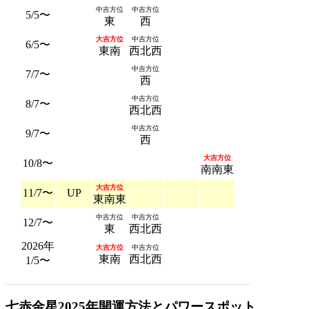
中吉方位
中吉方位
5/5〜
東
西
大吉方位
中吉方位
6/5〜
東南
西北西
中吉方位
7/7〜
西
中吉方位
8/7〜
西北西
中吉方位
9/7〜
西
大吉方位
10/8〜
南南東
大吉方位
11/7〜
UP
東南東
中吉方位
中吉方位
12/7〜
東
西北西
2026年
大吉方位
中吉方位
東南
西北西
1/5〜
七赤金星2025年開運方法とパワースポット