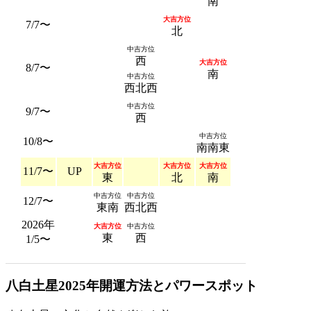
南
大吉方位
7/7〜
北
中吉方位
西
大吉方位
8/7〜
南
中吉方位
西北西
中吉方位
9/7〜
西
中吉方位
10/8〜
南南東
大吉方位
大吉方位
大吉方位
11/7〜
UP
東
北
南
中吉方位
中吉方位
12/7〜
東南
西北西
2026年
大吉方位
中吉方位
東
西
1/5〜
八白土星2025年開運方法とパワースポット