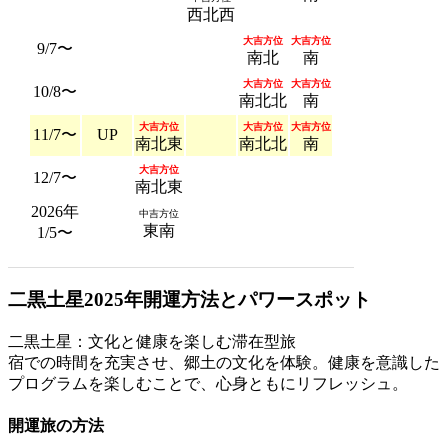
西北西
大吉方位
大吉方位
9/7〜
南北
南
大吉方位
大吉方位
10/8〜
南北北
南
大吉方位
大吉方位
大吉方位
11/7〜
UP
南北東
南北北
南
大吉方位
12/7〜
南北東
2026年
中吉方位
東南
1/5〜
二黒土星2025年開運方法とパワースポット
二黒土星：文化と健康を楽しむ滞在型旅
宿での時間を充実させ、郷土の文化を体験。健康を意識した
プログラムを楽しむことで、心身ともにリフレッシュ。
開運旅の方法