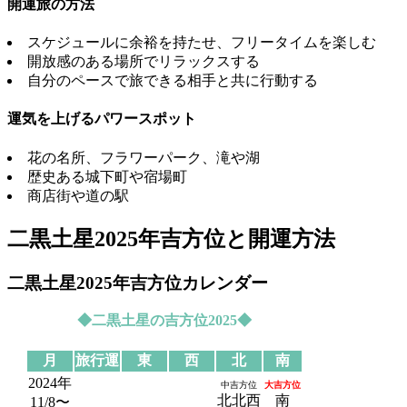
開運旅の方法
スケジュールに余裕を持たせ、フリータイムを楽しむ
開放感のある場所でリラックスする
自分のペースで旅できる相手と共に行動する
運気を上げるパワースポット
花の名所、フラワーパーク、滝や湖
歴史ある城下町や宿場町
商店街や道の駅
二黒土星2025年吉方位と開運方法
二黒土星2025年吉方位カレンダー
◆二黒土星の吉方位2025◆
月
旅行運
東
西
北
南
2024年
中吉方位
大吉方位
北北西
南
11/8〜