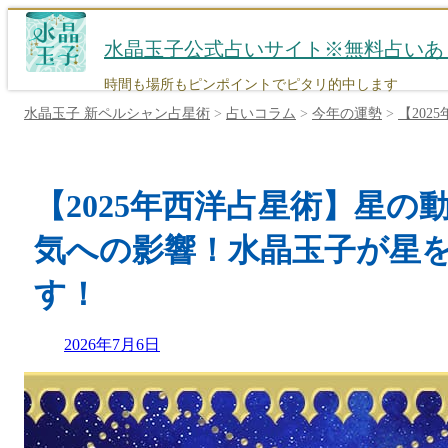
コ
ン
水晶玉子公式占いサイト※無料占いあ
テ
ン
時間も場所もピンポイントでピタリ的中します
ツ
水晶玉子 新ペルシャン占星術
>
占いコラム
>
今年の運勢
>
【20
へ
ス
キ
ッ
【2025年西洋占星術】星の
プ
気への影響！水晶玉子が星
す！
Updated
2026年7月6日
on