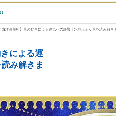
り
25年西洋占星術】星の動きによる運気への影響！水晶玉子が星を読み解き
動きによる運
を読み解きま