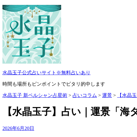
コ
ン
テ
ン
ツ
へ
ス
キ
ッ
プ
水晶玉子公式占いサイト※無料占いあり
時間も場所もピンポイントでピタリ的中します
水晶玉子 新ペルシャン占星術
>
占いコラム
>
運景
>
【水晶玉
【水晶玉子】占い｜運景「海
Updated
2026年6月20日
on