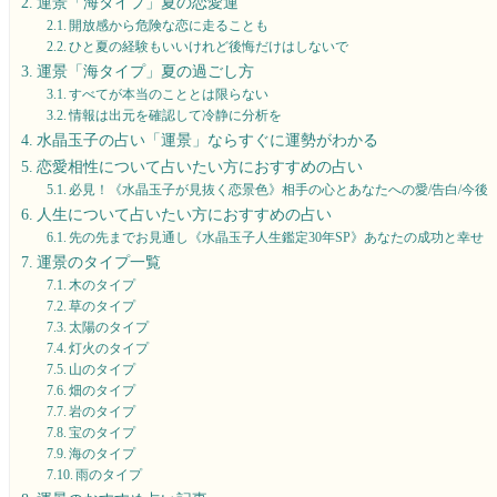
運景「海タイプ」夏の恋愛運
開放感から危険な恋に走ることも
ひと夏の経験もいいけれど後悔だけはしないで
運景「海タイプ」夏の過ごし方
すべてが本当のこととは限らない
情報は出元を確認して冷静に分析を
水晶玉子の占い「運景」ならすぐに運勢がわかる
恋愛相性について占いたい方におすすめの占い
必見！《水晶玉子が見抜く恋景色》相手の心とあなたへの愛/告白/今後
人生について占いたい方におすすめの占い
先の先までお見通し《水晶玉子人生鑑定30年SP》あなたの成功と幸せ
運景のタイプ一覧
木のタイプ
草のタイプ
太陽のタイプ
灯火のタイプ
山のタイプ
畑のタイプ
岩のタイプ
宝のタイプ
海のタイプ
雨のタイプ