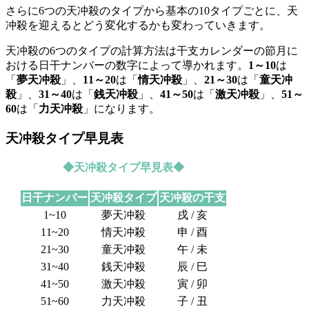
さらに6つの天冲殺のタイプから基本の10タイプごとに、天
冲殺を迎えるとどう変化するかも変わっていきます。
天冲殺の6つのタイプの計算方法は干支カレンダーの節月に
おける日干ナンバーの数字によって導かれます。
1～10
は
「
夢天冲殺
」、
11～20
は「
情天冲殺
」、
21～30
は「
童天冲
殺
」、
31～40
は「
銭天冲殺
」、
41～50
は「
激天冲殺
」、
51～
60
は「
力天冲殺
」になります。
天冲殺タイプ早見表
◆天冲殺タイプ早見表◆
日干ナンバー
天冲殺タイプ
天冲殺の干支
1~10
夢天冲殺
戌 / 亥
11~20
情天冲殺
申 / 酉
21~30
童天冲殺
午 / 未
31~40
銭天冲殺
辰 / 巳
41~50
激天冲殺
寅 / 卯
51~60
力天冲殺
子 / 丑