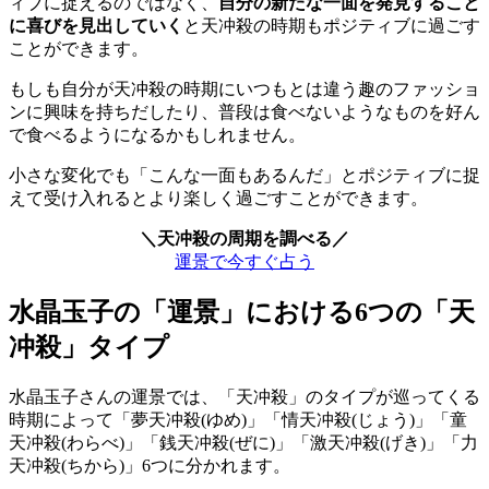
ィブに捉えるのではなく、
自分の新たな一面を発見すること
に喜びを見出していく
と天冲殺の時期もポジティブに過ごす
ことができます。
もしも自分が天冲殺の時期にいつもとは違う趣のファッショ
ンに興味を持ちだしたり、普段は食べないようなものを好ん
で食べるようになるかもしれません。
小さな変化でも「こんな一面もあるんだ」とポジティブに捉
えて受け入れるとより楽しく過ごすことができます。
＼天冲殺の周期を調べる／
運景で今すぐ占う
水晶玉子の「運景」における6つの「天
冲殺」タイプ
水晶玉子さんの運景では、「天冲殺」のタイプが巡ってくる
時期によって「夢天冲殺(ゆめ)」「情天冲殺(じょう)」「童
天冲殺(わらべ)」「銭天冲殺(ぜに)」「激天冲殺(げき)」「力
天冲殺(ちから)」6つに分かれます。