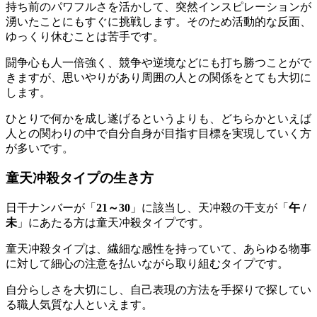
持ち前のパワフルさを活かして、突然インスピレーションが
湧いたことにもすぐに挑戦します。そのため活動的な反面、
ゆっくり休むことは苦手です。
闘争心も人一倍強く、競争や逆境などにも打ち勝つことがで
きますが、思いやりがあり周囲の人との関係をとても大切に
します。
ひとりで何かを成し遂げるというよりも、どちらかといえば
人との関わりの中で自分自身が目指す目標を実現していく方
が多いです。
童天冲殺タイプの生き方
日干ナンバーが「
21～30
」に該当し、天冲殺の干支が「
午 /
未
」にあたる方は童天冲殺タイプです。
童天冲殺タイプは、繊細な感性を持っていて、あらゆる物事
に対して細心の注意を払いながら取り組むタイプです。
自分らしさを大切にし、自己表現の方法を手探りで探してい
る職人気質な人といえます。