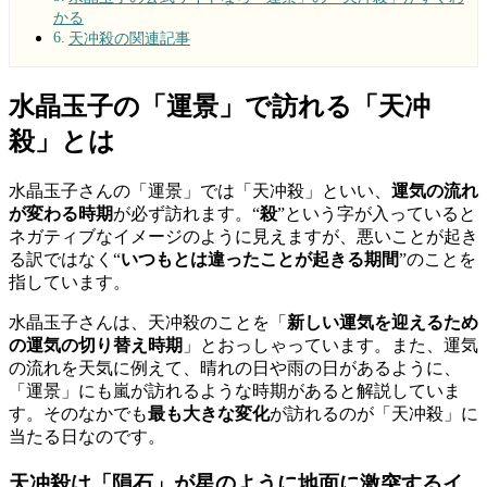
かる
天冲殺の関連記事
水晶玉子の「運景」で訪れる「天冲
殺」とは
水晶玉子さんの「運景」では「天冲殺」といい、
運気の流れ
が変わる時期
が必ず訪れます。“
殺
”という字が入っていると
ネガティブなイメージのように見えますが、悪いことが起き
る訳ではなく“
いつもとは違ったことが起きる期間
”のことを
指しています。
水晶玉子さんは、天冲殺のことを「
新しい運気を迎えるため
の運気の切り替え時期
」とおっしゃっています。また、運気
の流れを天気に例えて、晴れの日や雨の日があるように、
「運景」にも嵐が訪れるような時期があると解説していま
す。そのなかでも
最も大きな変化
が訪れるのが「天冲殺」に
当たる日なのです。
天冲殺は「隕石」が星のように地面に激突するイ