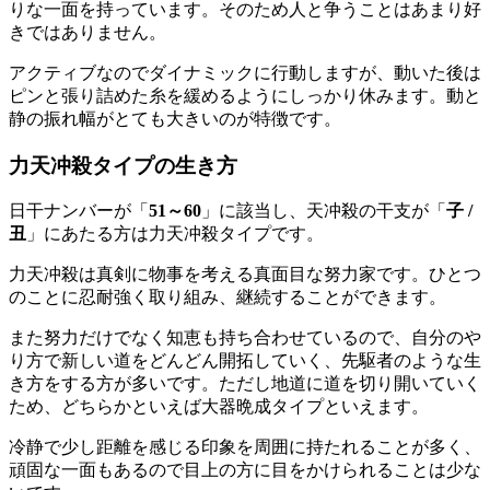
りな一面を持っています。そのため人と争うことはあまり好
きではありません。
アクティブなのでダイナミックに行動しますが、動いた後は
ピンと張り詰めた糸を緩めるようにしっかり休みます。動と
静の振れ幅がとても大きいのが特徴です。
力天冲殺タイプの生き方
日干ナンバーが「
51～60
」に該当し、天冲殺の干支が「
子 /
丑
」にあたる方は力天冲殺タイプです。
力天冲殺は真剣に物事を考える真面目な努力家です。ひとつ
のことに忍耐強く取り組み、継続することができます。
また努力だけでなく知恵も持ち合わせているので、自分のや
り方で新しい道をどんどん開拓していく、先駆者のような生
き方をする方が多いです。ただし地道に道を切り開いていく
ため、どちらかといえば大器晩成タイプといえます。
冷静で少し距離を感じる印象を周囲に持たれることが多く、
頑固な一面もあるので目上の方に目をかけられることは少な