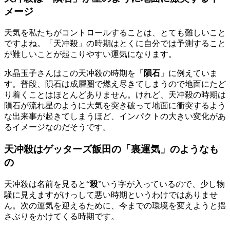
メージ
天気を私たちがコントロールすることは、とても難しいこと
ですよね。「天冲殺」の時期はとくに自分では予測すること
が難しいことが起こりやすい運気になります。
水晶玉子さんはこの天冲殺の時期を「
隕石
」に例えていま
す。普段、隕石は成層圏で燃え尽きてしまうので地面にたど
り着くことはほとんどありません。けれど、天冲殺の時期は
隕石が流れ星のように大気を突き破って地面に衝突するよう
な出来事が起きてしまうほど、インパクトの大きい変化があ
るイメージなのだそうです。
天冲殺はゲッターズ飯田の「裏運気」のようなも
の
天冲殺は名前を見ると“
殺
”いう字が入っているので、少し物
騒に見えますがけっして悪い時期というわけではありませ
ん。次の運気を迎えるために、今までの環境を変えようと揺
さぶりをかけてくる時期です。