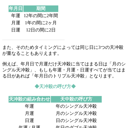
年月日
期間
年運
12年の間に2年間
月運
1年の間に2ヶ月
日運
12日の間に2日
また、そのためタイミングによっては同じ日に3つの天冲殺
が重なることもありえます。
例えば、年月日で月運だけ天冲殺に当てはまる日は「月のシ
ングル天冲殺」、もしも年運・月運・日運すべてが当てはま
る日があれば「年月日のトリプル天冲殺」となります。
◆天冲殺の呼び方◆
天冲殺の組み合わせ
天中殺の呼び方
年運
年のシングル天冲殺
月運
月のシングル天冲殺
日運
日のシングル天冲殺
年運 / 月運
年日のダブル天冲殺