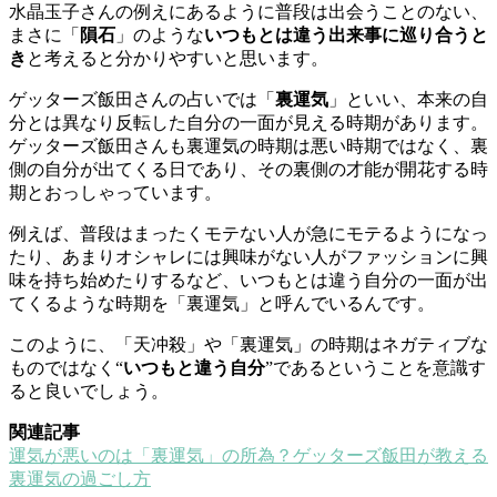
水晶玉子さんの例えにあるように普段は出会うことのない、
まさに「
隕石
」のような
いつもとは違う出来事に巡り合うと
き
と考えると分かりやすいと思います。
ゲッターズ飯田さんの占いでは「
裏運気
」といい、本来の自
分とは異なり反転した自分の一面が見える時期があります。
ゲッターズ飯田さんも裏運気の時期は悪い時期ではなく、裏
側の自分が出てくる日であり、その裏側の才能が開花する時
期とおっしゃっています。
例えば、普段はまったくモテない人が急にモテるようになっ
たり、あまりオシャレには興味がない人がファッションに興
味を持ち始めたりするなど、いつもとは違う自分の一面が出
てくるような時期を「裏運気」と呼んでいるんです。
このように、「天冲殺」や「裏運気」の時期はネガティブな
ものではなく“
いつもと違う自分
”であるということを意識す
ると良いでしょう。
関連記事
運気が悪いのは「裏運気」の所為？ゲッターズ飯田が教える
裏運気の過ごし方