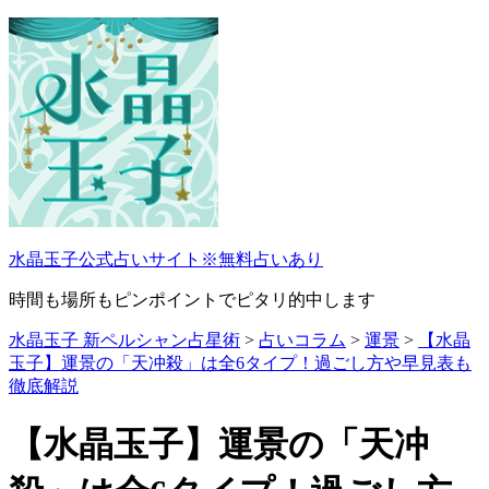
コ
ン
テ
ン
ツ
へ
ス
キ
ッ
プ
水晶玉子公式占いサイト※無料占いあり
時間も場所もピンポイントでピタリ的中します
水晶玉子 新ペルシャン占星術
>
占いコラム
>
運景
>
【水晶
玉子】運景の「天冲殺」は全6タイプ！過ごし方や早見表も
徹底解説
【水晶玉子】運景の「天冲