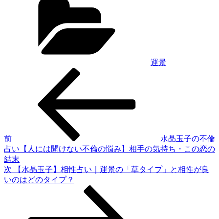
テ
ゴ
リ
ー
運景
前
投
の
稿
投
稿
ナ
ビ
ゲ
前
水晶玉子の不倫
占い【人には聞けない不倫の悩み】相手の気持ち・この恋の
ー
結末
シ
次
次
【水晶玉子】相性占い｜運景の「草タイプ」と相性が良
の
いのはどのタイプ？
ョ
投
ン
稿