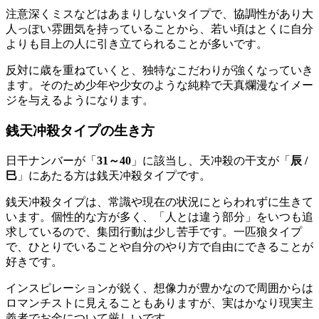
注意深くミスなどはあまりしないタイプで、協調性があり大
人っぽい雰囲気を持っていることから、若い頃はとくに自分
よりも目上の人に引き立てられることが多いです。
反対に歳を重ねていくと、独特なこだわりが強くなっていき
ます。そのため少年や少女のような純粋で天真爛漫なイメー
ジを与えるようになります。
銭天冲殺タイプの生き方
日干ナンバーが「
31～40
」に該当し、天冲殺の干支が「
辰 /
巳
」にあたる方は銭天冲殺タイプです。
銭天冲殺タイプは、常識や現在の状況にとらわれずに生きて
います。個性的な方が多く、「人とは違う部分」をいつも追
求しているので、集団行動は少し苦手です。一匹狼タイプ
で、ひとりでいることや自分のやり方で自由にできることが
好きです。
インスピレーションが鋭く、想像力が豊かなので周囲からは
ロマンチストに見えることもありますが、実はかなり現実主
義者でお金について厳しいです。