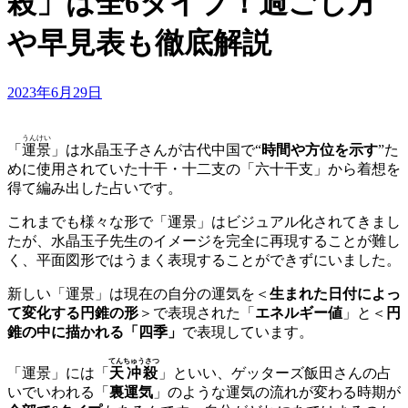
殺」は全6タイプ！過ごし方
や早見表も徹底解説
Updated
2023年6月29日
on
うんけい
「
運景
」は水晶玉子さんが古代中国で“
時間や方位を示す
”た
めに使用されていた十干・十二支の「六十干支」から着想を
得て編み出した占いです。
これまでも様々な形で「運景」はビジュアル化されてきまし
たが、水晶玉子先生のイメージを完全に再現することが難し
く、平面図形ではうまく表現することができずにいました。
新しい「運景」は現在の自分の運気を＜
生まれた日付によっ
て変化する円錐の形
＞で表現された「
エネルギー値
」と＜
円
錐の中に描かれる「四季」
で表現しています。
てんちゅうさつ
「運景」には「
天冲殺
」といい、ゲッターズ飯田さんの占
いでいわれる「
裏運気
」のような運気の流れが変わる時期が