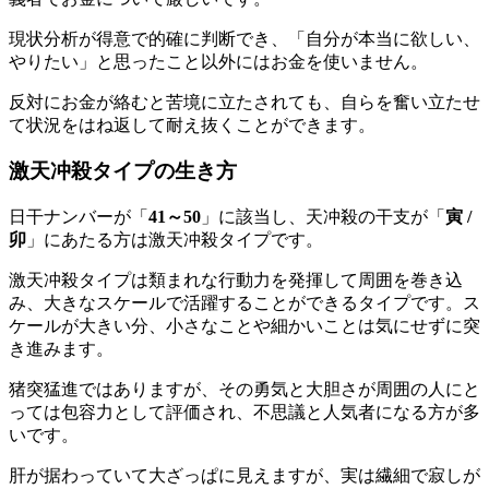
現状分析が得意で的確に判断でき、「自分が本当に欲しい、
やりたい」と思ったこと以外にはお金を使いません。
反対にお金が絡むと苦境に立たされても、自らを奮い立たせ
て状況をはね返して耐え抜くことができます。
激天冲殺タイプの生き方
日干ナンバーが「
41～50
」に該当し、天冲殺の干支が「
寅 /
卯
」にあたる方は激天冲殺タイプです。
激天冲殺タイプは類まれな行動力を発揮して周囲を巻き込
み、大きなスケールで活躍することができるタイプです。ス
ケールが大きい分、小さなことや細かいことは気にせずに突
き進みます。
猪突猛進ではありますが、その勇気と大胆さが周囲の人にと
っては包容力として評価され、不思議と人気者になる方が多
いです。
肝が据わっていて大ざっぱに見えますが、実は繊細で寂しが