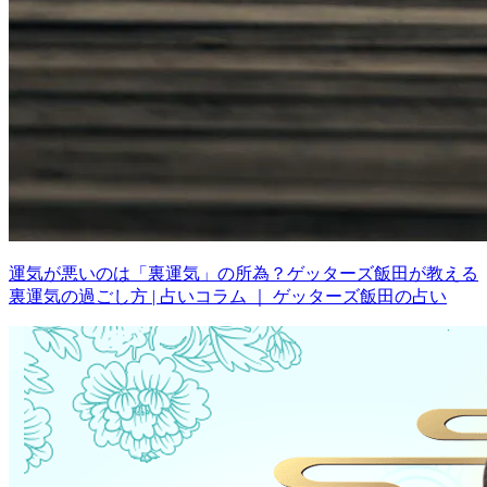
運気が悪いのは「裏運気」の所為？ゲッターズ飯田が教える
裏運気の過ごし方 | 占いコラム ｜ ゲッターズ飯田の占い