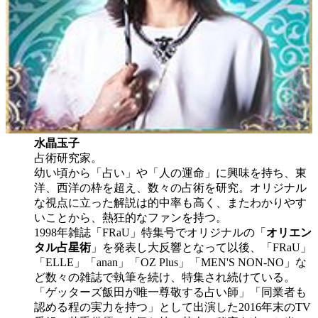
水晶玉子
占術研究家。
幼い頃から「占い」や「人の運命」に興味を持ち、東
洋、西洋の枠を超え、数々の占術を研究。オリジナル
な視点に立った解説は的中率も高く、またわかりやす
いことから、熱狂的なファンを持つ。
1998年雑誌「FRaU」特集号でオリジナルの「
オリエン
タル占星術
」を発表し大反響となって以後、「FRaU」
「ELLE」「anan」「OZ Plus」「MEN'S NON-NO」な
ど数々の雑誌で執筆を続け、特集され続けている。
「ゲッターズ飯田が唯一尊敬する占い師」「同業者も
認める程の実力を持つ」として出演した2016年末のTV