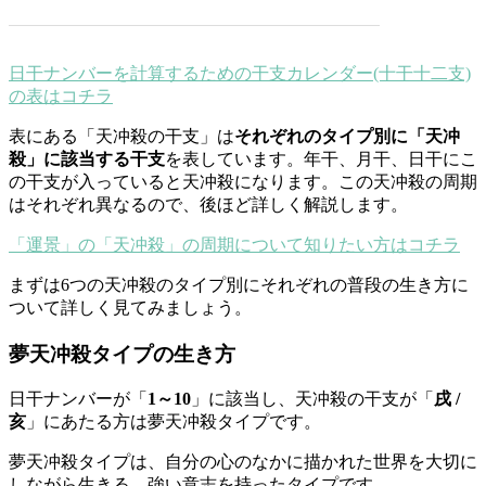
日干ナンバーを計算するための干支カレンダー(十干十二支)
の表はコチラ
表にある「天冲殺の干支」は
それぞれのタイプ別に「天冲
殺」に該当する干支
を表しています。年干、月干、日干にこ
の干支が入っていると天冲殺になります。この天冲殺の周期
はそれぞれ異なるので、後ほど詳しく解説します。
「運景」の「天冲殺」の周期について知りたい方はコチラ
まずは6つの天冲殺のタイプ別にそれぞれの普段の生き方に
ついて詳しく見てみましょう。
夢天冲殺タイプの生き方
日干ナンバーが「
1～10
」に該当し、天冲殺の干支が「
戌 /
亥
」にあたる方は夢天冲殺タイプです。
夢天冲殺タイプは、自分の心のなかに描かれた世界を大切に
しながら生きる、強い意志を持ったタイプです。