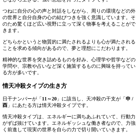
つねに自分の心の声と対話をしながら、周りの環境などの外
の世界と自分自身の心の結びつきを強く意識しています。そ
のため驚くほど広い視野に立って深く物事を考えることがで
きます。
どちらかというと物質的に満たされるよりも心が満たされる
ことを求める傾向があるので、夢と理想にこだわります。
精神的な世界を突き詰めるものを好み、心理学や哲学などの
学問や、宗教や占いなど深く施策するものに興味を持ってい
る方が多いです。
情天冲殺タイプの生き方
日干ナンバーが「
11～20
」に該当し、天冲殺の干支が「
申 /
酉
」にあたる方は情天冲殺タイプです。
情天冲殺タイプは、エネルギーに満ちあふれていて、行動力
がずば抜けています。エネルギッシュな働き者なので、力強
く前進して現実の世界を自らの力で切り開いていきます。