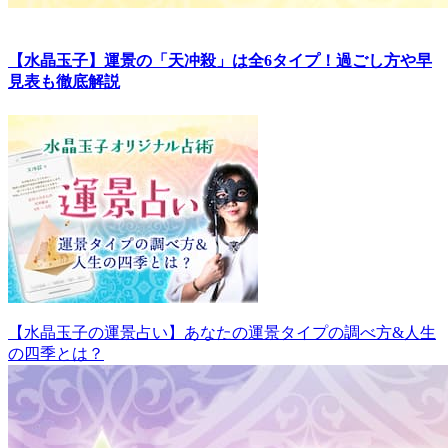
【水晶玉子】運景の「天冲殺」は全6タイプ！過ごし方や早
見表も徹底解説
【水晶玉子の運景占い】あなたの運景タイプの調べ方&人生
の四季とは？