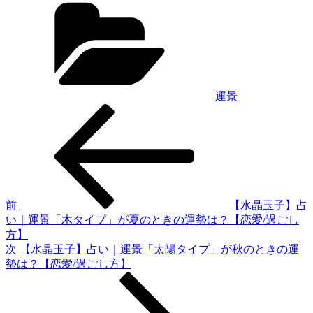
カ
テ
ゴ
リ
ー
運景
前
投
の
稿
投
稿
ナ
ビ
ゲ
前
【水晶玉子】占
い｜運景「木タイプ」が夏のときの運勢は？【恋愛/過ごし
ー
方】
シ
次
次
【水晶玉子】占い｜運景「太陽タイプ」が秋のときの運
の
勢は？【恋愛/過ごし方】
ョ
投
ン
稿