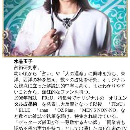
水晶玉子
占術研究家。
幼い頃から「占い」や「人の運命」に興味を持ち、東
洋、西洋の枠を超え、数々の占術を研究。オリジナル
な視点に立った解説は的中率も高く、またわかりやす
いことから、熱狂的なファンを持つ。
1998年雑誌「FRaU」特集号でオリジナルの「
オリエン
タル占星術
」を発表し大反響となって以後、「FRaU」
「ELLE」「anan」「OZ Plus」「MEN'S NON-NO」な
ど数々の雑誌で執筆を続け、特集され続けている。
「ゲッターズ飯田が唯一尊敬する占い師」「同業者も
認める程の実力を持つ」として出演した2016年末のTV