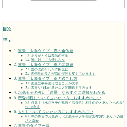
目次
運景「太陽タイプ」春の全体運
ありがとうは魔法の言葉
誰に対しても優しさを
運景「太陽タイプ」春の恋愛運
ほのぼのとした雰囲気に
面倒見の良さが恋の展開を変えていきます
運景「太陽タイプ」春の過ごし方
素直に手を受け取ることが大事
素直な行動が新たな人間関係を生みます
水晶玉子の占い「運景」ならすぐに運勢がわかる
恋愛相性について占いたい方におすすめの占い
必見！《水晶玉子が見抜く恋景色》相手の心とあなたへの愛/
告白/今後
人生について占いたい方におすすめの占い
先の先までお見通し《水晶玉子人生鑑定30年SP》あなたの成
功と幸せ
運景のタイプ一覧