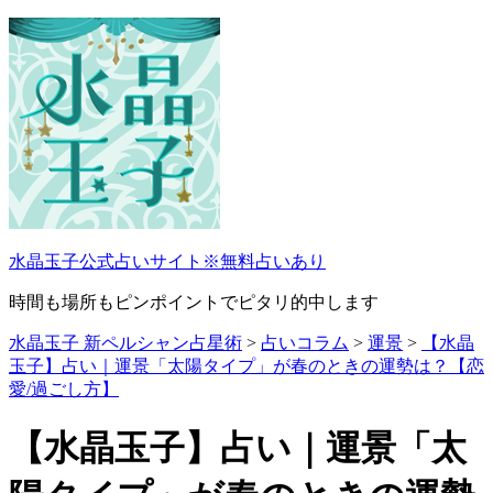
コ
ン
テ
ン
ツ
へ
ス
キ
ッ
プ
水晶玉子公式占いサイト※無料占いあり
時間も場所もピンポイントでピタリ的中します
水晶玉子 新ペルシャン占星術
>
占いコラム
>
運景
>
【水晶
玉子】占い｜運景「太陽タイプ」が春のときの運勢は？【恋
愛/過ごし方】
【水晶玉子】占い｜運景「太