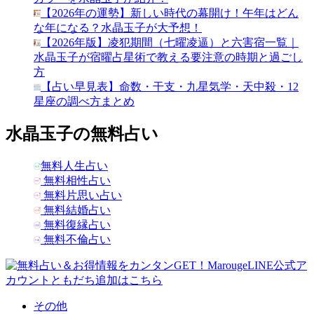
【2026年の運勢】新しい時代の幕開け！午年はどん
な年になる？水晶玉子が大予想！
【2026年版】凌犯期間（七曜凌逼）と六害宿一覧｜
水晶玉子が宿曜占星術で教える要注意の時期と過ごし
方
【占い早見表】命数・干支・九星気学・天中殺・12
星座の調べ方まとめ
水晶玉子の無料占い
無料人生占い
無料相性占い
無料片思い占い
無料結婚占い
無料復縁占い
無料不倫占い
その他