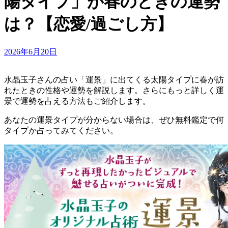
陽タイプ」が春のときの運勢
は？【恋愛/過ごし方】
Updated
2026年6月20日
on
水晶玉子さんの占い「運景」に出てくる太陽タイプに春が訪
れたときの性格や運勢を解説します。さらにもっと詳しく運
景で運勢を占える方法もご紹介します。
あなたの運景タイプが分からない場合は、ぜひ無料鑑定で何
タイプか占ってみてください。