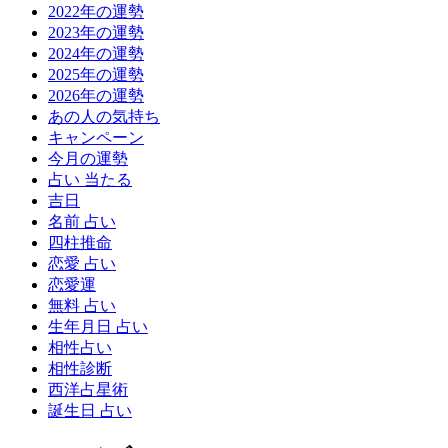
2022年の運勢
2023年の運勢
2024年の運勢
2025年の運勢
2026年の運勢
あの人の気持ち
キャンペーン
今月の運勢
占い 当たる
吉日
名前 占い
四柱推命
恋愛 占い
恋愛運
無料 占い
生年月日 占い
相性占い
相性診断
西洋占星術
誕生日 占い