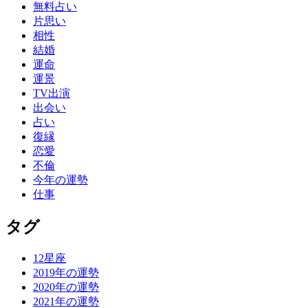
無料占い
片思い
相性
結婚
運命
運景
TV出演
出会い
占い
復縁
恋愛
不倫
今年の運勢
仕事
タグ
12星座
2019年の運勢
2020年の運勢
2021年の運勢