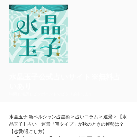
コ
ン
テ
ン
ツ
へ
ス
キ
ッ
プ
水晶玉子公式占いサイト※無料占
いあり
時間も場所もピンポイントでピタリ的中します
水晶玉子 新ペルシャン占星術
>
占いコラム
>
運景
>
【水
晶玉子】占い｜運景「宝タイプ」が秋のときの運勢は？
【恋愛/過ごし方】