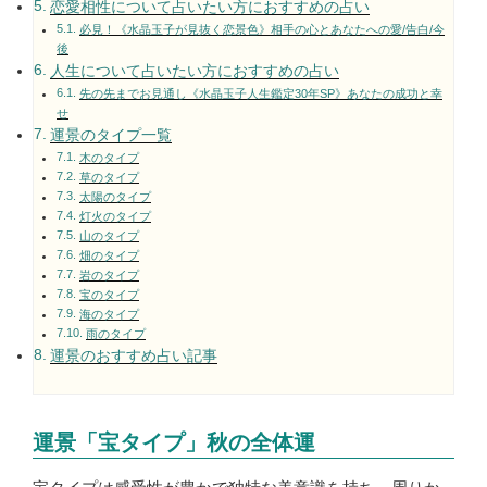
恋愛相性について占いたい方におすすめの占い
必見！《水晶玉子が見抜く恋景色》相手の心とあなたへの愛/告白/今
後
人生について占いたい方におすすめの占い
先の先までお見通し《水晶玉子人生鑑定30年SP》あなたの成功と幸
せ
運景のタイプ一覧
木のタイプ
草のタイプ
太陽のタイプ
灯火のタイプ
山のタイプ
畑のタイプ
岩のタイプ
宝のタイプ
海のタイプ
雨のタイプ
運景のおすすめ占い記事
運景「宝タイプ」秋の全体運