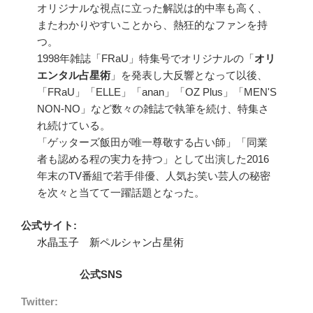
オリジナルな視点に立った解説は的中率も高く、
またわかりやすいことから、熱狂的なファンを持
つ。
1998年雑誌「FRaU」特集号でオリジナルの「
オリ
エンタル占星術
」を発表し大反響となって以後、
「FRaU」「ELLE」「anan」「OZ Plus」「MEN'S
NON-NO」など数々の雑誌で執筆を続け、特集さ
れ続けている。
「ゲッターズ飯田が唯一尊敬する占い師」「同業
者も認める程の実力を持つ」として出演した2016
年末のTV番組で若手俳優、人気お笑い芸人の秘密
を次々と当てて一躍話題となった。
公式サイト:
水晶玉子 新ペルシャン占星術
公式SNS
Twitter: