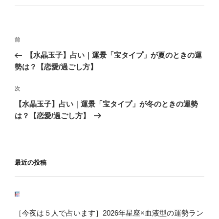
ゴ
リ
ー
投
前
前
稿
の
【水晶玉子】占い｜運景「宝タイプ」が夏のときの運
ナ
投
勢は？【恋愛/過ごし方】
ビ
稿
ゲ
次
次
の
ー
【水晶玉子】占い｜運景「宝タイプ」が冬のときの運勢
投
シ
は？【恋愛/過ごし方】
稿
ョ
ン
最近の投稿
［今夜は５人で占います］2026年星座×血液型の運勢ラン