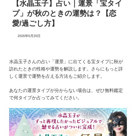
【水晶玉子】占い｜運景「宝タイ
プ」が秋のときの運勢は？【恋
愛/過ごし方】
UPDATED
2026年6月20日
ON
水晶玉子さんの占い「運景」に出てくる宝タイプに秋が
訪れたときの性格や運勢を解説します。さらにもっと詳
しく運景で運勢を占える方法もご紹介します。
あなたの運景タイプが分からない場合は、ぜひ無料鑑定
で何タイプか占ってみてください。