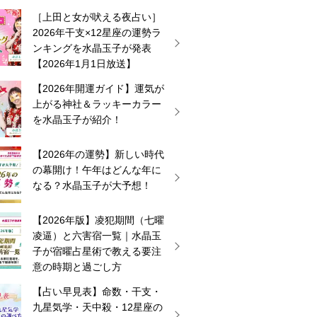
［上田と女が吠える夜占い］
2026年干支×12星座の運勢ラ
ンキングを水晶玉子が発表
【2026年1月1日放送】
【2026年開運ガイド】運気が
上がる神社＆ラッキーカラー
を水晶玉子が紹介！
【2026年の運勢】新しい時代
の幕開け！午年はどんな年に
なる？水晶玉子が大予想！
【2026年版】凌犯期間（七曜
凌逼）と六害宿一覧｜水晶玉
子が宿曜占星術で教える要注
意の時期と過ごし方
【占い早見表】命数・干支・
九星気学・天中殺・12星座の