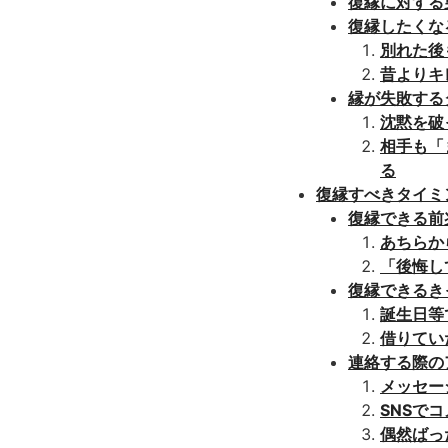
復縁に対する
復縁したくな
別れた後
昔よりキ
縁が失敗する
沈黙を破
相手も「
る
復縁すべきタイミ
復縁できる前
あちらか
「後悔し
復縁できるき
誕生日等
借りてい
連絡する際の
メッセー
SNSで
偶然ばっ