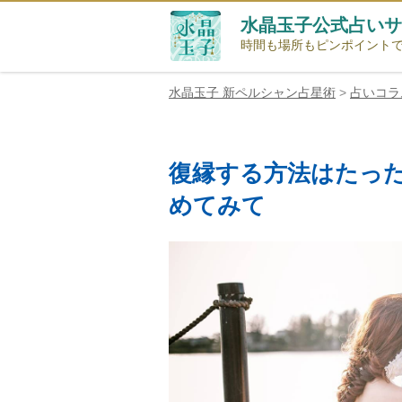
コ
水晶玉子公式占いサ
ン
時間も場所もピンポイント
テ
ン
水晶玉子 新ペルシャン占星術
>
占いコラ
ツ
へ
ス
キ
復縁する方法はたっ
ッ
めてみて
プ
UPDATED
ON