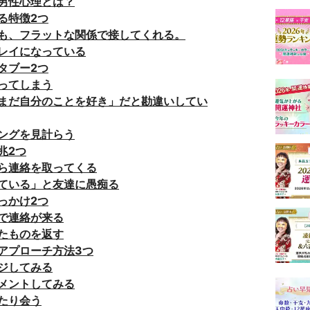
男性心理とは？
る特徴2つ
も、フラットな関係で接してくれる。
レイになっている
タブー2つ
ってしまう
まだ自分のことを好き」だと勘違いしてい
ングを見計らう
兆2つ
ら連絡を取ってくる
ている」と友達に愚痴る
っかけ2つ
で連絡が来る
たものを返す
アプローチ方法3つ
ジしてみる
コメントしてみる
たり会う