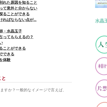
別れた原因を知ること
って意外と分からない
探ることができる
ければならない点が…
水晶
師・水晶玉子
占ってもらえるの？
い
ることができる
でできる
を体験
こと
りますか？一般的なイメージで言えば、
。