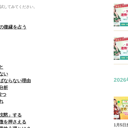
試してみてください。
の復縁を占う
と
ない
202
ばならない理由
分析
2つ
れ
沈黙」する
徴を押さえる
1月5日