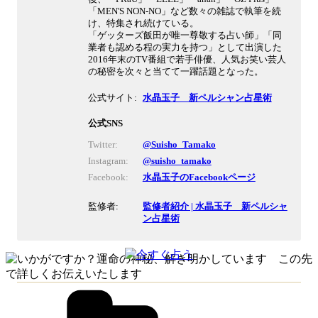
「MEN'S NON-NO」など数々の雑誌で執筆を続
け、特集され続けている。
「ゲッターズ飯田が唯一尊敬する占い師」「同
業者も認める程の実力を持つ」として出演した
2016年末のTV番組で若手俳優、人気お笑い芸人
の秘密を次々と当てて一躍話題となった。
公式サイト:
水晶玉子 新ペルシャン占星術
公式SNS
Twitter:
@Suisho_Tamako
Instagram:
@suisho_tamako
Facebook:
水晶玉子のFacebookページ
監修者:
監修者紹介 | 水晶玉子 新ペルシャ
ン占星術
カ
テ
ゴ