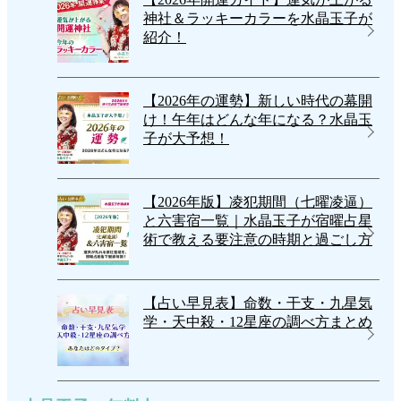
神社＆ラッキーカラーを水晶玉子が
紹介！
【2026年の運勢】新しい時代の幕開
け！午年はどんな年になる？水晶玉
子が大予想！
【2026年版】凌犯期間（七曜凌逼）
と六害宿一覧｜水晶玉子が宿曜占星
術で教える要注意の時期と過ごし方
【占い早見表】命数・干支・九星気
学・天中殺・12星座の調べ方まとめ