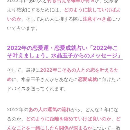
2022年にあの人と
付き合える確率が何％
か、交際を
より確実にするためには、
どのように接していけばよ
いのか
、そしてあの人に接する際に
注意すべき点
につ
いて占います。
2022年の恋愛運・恋愛成就占い「2022年こ
そ叶えましょう。水晶玉子からのメッセージ」
そして、最後に
2022年こそあの人との恋を叶えるた
め
に、水晶玉子さんからあなたに
恋愛成就
に向けたア
ドバイスを送ってくれます。
2022年の
あの人の運気の流れ
から、どんな１年にな
るのか、
どのように距離を縮めていけば良いのか
、
ど
んなことを一緒にしたら関係が深まるか
について、教