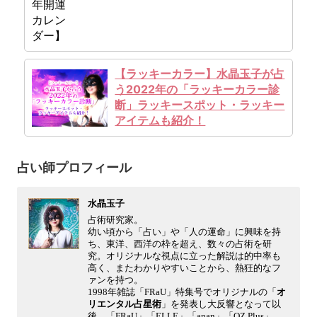
【ラッキーカラー】水晶玉子が占
う2022年の「ラッキーカラー診
断」ラッキースポット・ラッキー
アイテムも紹介！
占い師プロフィール
水晶玉子
占術研究家。
幼い頃から「占い」や「人の運命」に興味を持
ち、東洋、西洋の枠を超え、数々の占術を研
究。オリジナルな視点に立った解説は的中率も
高く、またわかりやすいことから、熱狂的なフ
ァンを持つ。
1998年雑誌「FRaU」特集号でオリジナルの「
オ
リエンタル占星術
」を発表し大反響となって以
後、「FRaU」「ELLE」「anan」「OZ Plus」