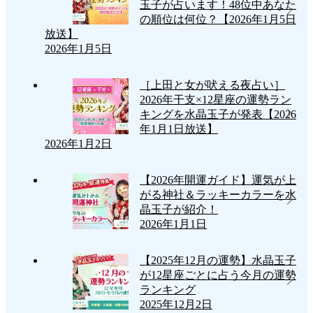
玉子が占います！48位中あなた
の順位は何位？【2026年1月5日
放送】
2026年1月5日
［上田と女が吠える夜占い］
2026年干支×12星座の運勢ラン
キングを水晶玉子が発表【2026
年1月1日放送】
2026年1月2日
【2026年開運ガイド】運気が上
がる神社＆ラッキーカラーを水
晶玉子が紹介！
2026年1月1日
【2025年12月の運勢】水晶玉子
が12星座ごとに占う今月の運勢
ランキング
2025年12月2日