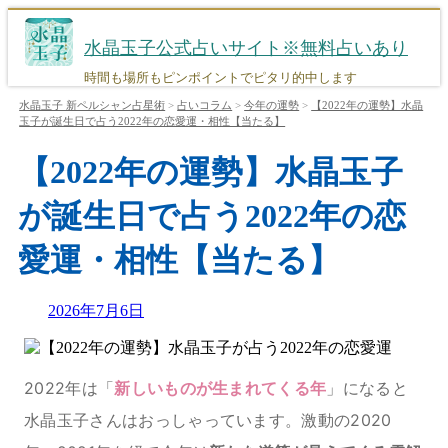
コ
ン
水晶玉子公式占いサイト※無料占いあり
テ
ン
時間も場所もピンポイントでピタリ的中します
ツ
水晶玉子 新ペルシャン占星術
>
占いコラム
>
今年の運勢
>
【2022年の運勢】水晶
へ
玉子が誕生日で占う2022年の恋愛運・相性【当たる】
ス
【2022年の運勢】水晶玉子
キ
ッ
プ
が誕生日で占う2022年の恋
愛運・相性【当たる】
Updated
2026年7月6日
on
2022年は「
新しいものが生まれてくる年
」になると
水晶玉子さんはおっしゃっています。激動の2020