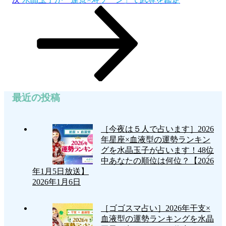
シ
の
投
ョ
稿
ン
最近の投稿
［今夜は５人で占います］2026
年星座×血液型の運勢ランキン
グを水晶玉子が占います！48位
中あなたの順位は何位？【2026
年1月5日放送】
2026年1月6日
［ゴゴスマ占い］2026年干支×
血液型の運勢ランキングを水晶