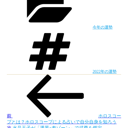
リ
ー
今年の運勢
タ
グ
2022年の運勢
前
投
の
稿
投
稿
ナ
ビ
ゲ
前
ホロスコー
プとは？ホロスコープによる占いで自分自身を知ろう
ー
次
次
水晶玉子が「運景×寿ゾーン」で武尊を鑑定