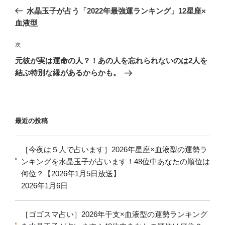
稿
の
水晶玉子が占う「2022年最強運ランキング」12星座×
ナ
投
血液型
ビ
稿
ゲ
次
次
の
ー
元彼が実は運命の人？！あの人を忘れられないのは2人を
投
シ
結ぶ特別な縁があるからかも。
稿
ョ
ン
最近の投稿
［今夜は５人で占います］2026年星座×血液型の運勢ラ
ンキングを水晶玉子が占います！48位中あなたの順位は
何位？【2026年1月5日放送】
2026年1月6日
［ゴゴスマ占い］2026年干支×血液型の運勢ランキング