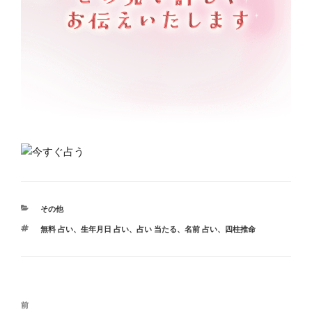
カ
その他
テ
タ
無料 占い
、
生年月日 占い
、
占い 当たる
、
名前 占い
、
四柱推命
ゴ
グ
リ
ー
投
前
前