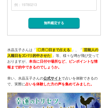
無料鑑定する
水晶玉子さんは「
〇月〇日まで占える
」、「
芸能人の
入籍日をズバリ的中させた
」等、様々な噂が飛び交って
おりますが、
本当に日付や場所など、ピンポイントな情
報まで的中できるのでしょうか。
幸い、水晶玉子さんの
公式サイト
で占いを体験できるの
で、実際に
占いを体験した方の声を集めてみました。