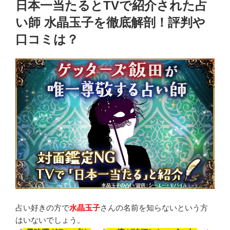
日本一当たるとTVで紹介された占
い師 水晶玉子を徹底解剖！評判や
口コミは？
UPDATED
ON
占い好きの方で
水晶玉子
さんの名前を知らないという方
はいないでしょう。