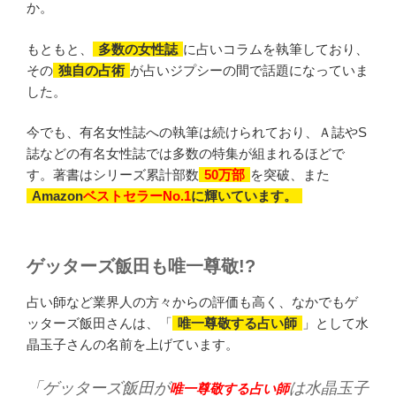
か。
もともと、
多数の女性誌
に占いコラムを執筆しており、
その
独自の占術
が占いジプシーの間で話題になっていま
した。
今でも、有名女性誌への執筆は続けられており、Ａ誌やS
誌などの有名女性誌では多数の特集が組まれるほどで
す。著書はシリーズ累計部数
50万部
を突破、また
Amazon
ベストセラーNo.1
に輝いています。
ゲッターズ飯田も唯一尊敬!?
占い師など業界人の方々からの評価も高く、なかでもゲ
ッターズ飯田さんは、「
唯一尊敬する占い師
」として水
晶玉子さんの名前を上げています。
「ゲッターズ飯田が
は水晶玉子
唯一尊敬する占い師