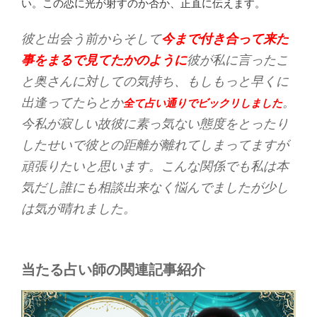
い。この恋に光が射すのか否か、正直に伝えます。
彼と出会う前からそして
今まで付き合って来た
事をまるで見てたかのように
彼が私に言ったこ
と奥さんに対しての気持ち、もしもっと早くに
出逢ってたらとか
。
全て占い通りでビックリしました
今私が寂しい故彼に素っ気ない態度をとったり
したせいで彼との距離が離れてしまってますが
頑張りたいと思います。こんな関係でも私は本
気だし誰にも相談出来なく悩んでましたが少し
は気が晴れました。
当たる占い師の関連記事紹介