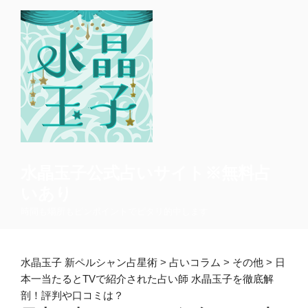
コ
ン
テ
ン
ツ
へ
ス
キ
ッ
プ
水晶玉子公式占いサイト※無料占
いあり
時間も場所もピンポイントでピタリ的中します
水晶玉子 新ペルシャン占星術
>
占いコラム
>
その他
>
日
本一当たるとTVで紹介された占い師 水晶玉子を徹底解
剖！評判や口コミは？