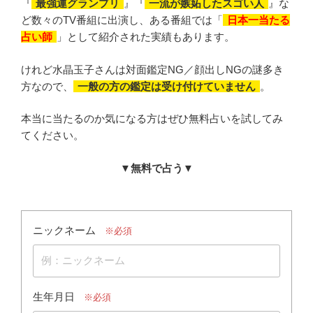
『
最強運グランプリ
』『
一流が嫉妬したスゴい人
』な
ど数々のTV番組に出演し、ある番組では「
日本一当たる
占い師
」として紹介された実績もあります。
けれど水晶玉子さんは対面鑑定NG／顔出しNGの謎多き
方なので、
一般の方の鑑定は受け付けていません
。
本当に当たるのか気になる方はぜひ無料占いを試してみ
てください。
▼無料で占う▼
ニックネーム
※必須
生年月日
※必須