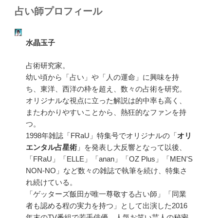
占い師プロフィール
水晶玉子
占術研究家。
幼い頃から「占い」や「人の運命」に興味を持
ち、東洋、西洋の枠を超え、数々の占術を研究。
オリジナルな視点に立った解説は的中率も高く、
またわかりやすいことから、熱狂的なファンを持
つ。
1998年雑誌「FRaU」特集号でオリジナルの「
オリ
エンタル占星術
」を発表し大反響となって以後、
「FRaU」「ELLE」「anan」「OZ Plus」「MEN'S
NON-NO」など数々の雑誌で執筆を続け、特集さ
れ続けている。
「ゲッターズ飯田が唯一尊敬する占い師」「同業
者も認める程の実力を持つ」として出演した2016
年末のTV番組で若手俳優、人気お笑い芸人の秘密