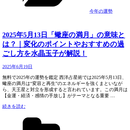
命
ラ
の
ン
今年の運勢
再
キ
起
ン
動”
グ】
の
水
2025年5月13日「蠍座の満月」の意味と
晶
は？｜変化のポイントやおすすめの過
玉
子
ごし方を水晶玉子が解説！
が
占
Updated
2025年6月19日
う
on
12
無料で2025年の運勢を鑑定 西洋占星術では2025年5月13日、
星
蠍座の満月は“変容と再生”のエネルギーを強くまといなが
座
ら、天王星と対立を形成すると言われています。この満月は
別、
【金運・経済・感情の手放し】がテーマとなる重要 …
今
月
“2025
続きを読む
年
の
カ
5
運
月
テ
勢
13
ゴ
＆