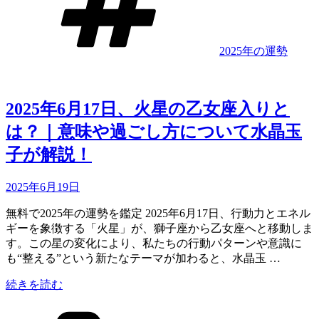
ン
グ
で
2025年の運勢
話
題
の
水
2025年6月17日、火星の乙女座入りと
晶
は？｜意味や過ごし方について水晶玉
玉
子
子が解説！
が
占
Updated
2025年6月19日
う
on
12
無料で2025年の運勢を鑑定 2025年6月17日、行動力とエネル
星
ギーを象徴する「火星」が、獅子座から乙女座へと移動しま
座
す。この星の変化により、私たちの行動パターンや意識に
別
も“整える”という新たなテーマが加わると、水晶玉 …
今
月
“2025
続きを読む
の
年
運
カ
6