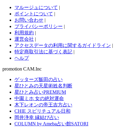
マルージュについて
|
ポイントについて
|
お問い合わせ
|
プライバシーポリシー
|
利用規約
|
運営会社
|
アクセスデータの利用に関するガイドライン
|
特定商取引法に基づく表記
|
ヘルプ
promotion CAM.Inc
ゲッターズ飯田の占い
星ひとみの天星術姓名判断
星ひとみ占いPREMIUM
中園ミホ 女の絶対運命
木下レオンの帝王吉方占い
CHIE スピリチュアル日和
岡井浄幸 縁結び占い
COLUMN by Ameba占い館SATORI