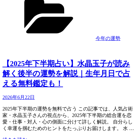
勢”
月
テ
の
17
ゴ
日、
リ
火
ー
星
の
今年の運勢
乙
女
座
入
【2025年下半期占い】水晶玉子が読み
り
解く後半の運勢を解説｜生年月日で占
と
は？
える無料鑑定も！
｜
意
Updated
2026年6月22日
味
on
や
2025年下半期の運勢を無料で占う この記事では、人気占術
過
家・水晶玉子さんの視点から、2025年下半期の総合運を恋
ご
愛・仕事・対人・心の側面に分けて詳しく解説。 自分らし
し
く幸運を掴むためのヒントをたっぷりお届けします。 水 …
方
に