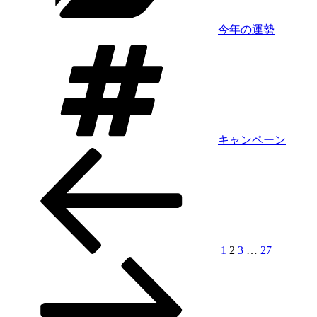
日
は
今年の運勢
3
タ
月
グ
10
日！
金
運
を
引
キャンペーン
き
前
固
固
固
固
次
投
寄
の
定
定
定
定
の
稿
せ
ペ
ペ
ペ
ペ
ペ
ペ
る
ー
ー
ー
ー
ー
ー
の
方
ジ
ジ
ジ
ジ
ジ
ジ
ペ
法
＆
ー
1
2
3
…
27
開
ジ
運
ア
送
ク
シ