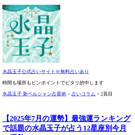
コ
ン
テ
ン
ツ
へ
ス
キ
ッ
プ
水晶玉子公式占いサイト※無料占いあり
時間も場所もピンポイントでピタリ的中します
水晶玉子 新ペルシャン占星術
>
占いコラム
>
2頁目
【2025年7月の運勢】最強運ランキング
で話題の水晶玉子が占う12星座別今月