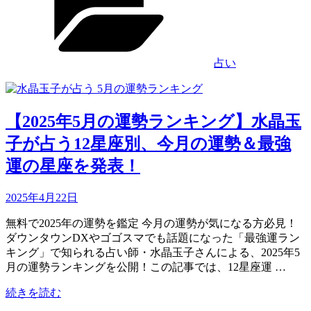
日
リ
最
「蠍
ー
強
座
運
の
の
占い
満
星
月」
座
の
を
意
発
【2025年5月の運勢ランキング】水晶玉
味
表！”
子が占う12星座別、今月の運勢＆最強
と
の
は？
運の星座を発表！
｜
変
Updated
2025年4月22日
化
on
の
無料で2025年の運勢を鑑定 今月の運勢が気になる方必見！
ポ
ダウンタウンDXやゴゴスマでも話題になった「最強運ラン
イ
キング」で知られる占い師・水晶玉子さんによる、2025年5
ン
月の運勢ランキングを公開！この記事では、12星座運 …
ト
や
“【2025
続きを読む
お
年