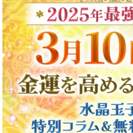
座
別、
今
月
の
運
勢
＆
最
強
運
の
星
座
を
発
表！”
の