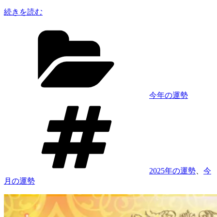
今
月
“【2025
続きを読む
の
年
カ
運
4
テ
月
勢
ゴ
の
＆
リ
運
最
ー
勢
強
ラ
運
ン
の
今年の運勢
キ
星
タ
ン
座
グ
グ】
を
水
発
晶
表！”
玉
の
子
2025年の運勢
、
今
が
月の運勢
占
う
12
星