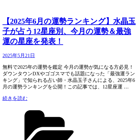
羊
解
座
説！”
入
の
【2025年6月の運勢ランキング】水晶玉
り
子が占う12星座別、今月の運勢＆最強
と
は？
運の星座を発表！
｜
水
Updated
2025年5月21日
晶
on
玉
無料で2025年の運勢を鑑定 今月の運勢が気になる方必見！
子
ダウンタウンDXやゴゴスマでも話題になった「最強運ラン
が
キング」で知られる占い師・水晶玉子さんによる、2025年6
読
月の運勢ランキングを公開！この記事では、12星座運 …
む“新
時
“【2025
続きを読む
代
年
カ
の
6
テ
始
月
ゴ
ま
の
リ
り”と
運
ー
運
勢