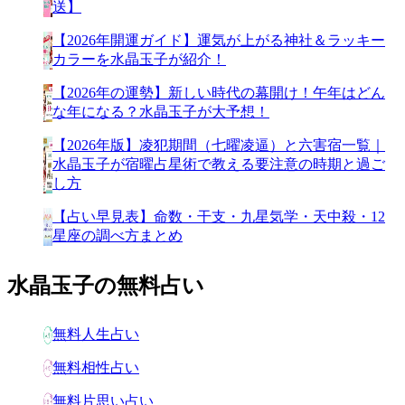
送】
【2026年開運ガイド】運気が上がる神社＆ラッキー
カラーを水晶玉子が紹介！
【2026年の運勢】新しい時代の幕開け！午年はどん
な年になる？水晶玉子が大予想！
【2026年版】凌犯期間（七曜凌逼）と六害宿一覧｜
水晶玉子が宿曜占星術で教える要注意の時期と過ご
し方
【占い早見表】命数・干支・九星気学・天中殺・12
星座の調べ方まとめ
水晶玉子の無料占い
無料人生占い
無料相性占い
無料片思い占い