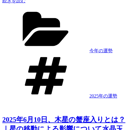
“【2025
続きを読む
つ
年
カ
い
下
テ
て
半
ゴ
水
期
リ
晶
占
ー
玉
い】
子
水
が
晶
今年の運勢
解
玉
タ
説！”
子
グ
の
が
読
み
解
く
2025年の運勢
後
半
の
運
2025年6月10日、木星の蟹座入りとは？
勢
｜星の移動による影響について水晶玉
を