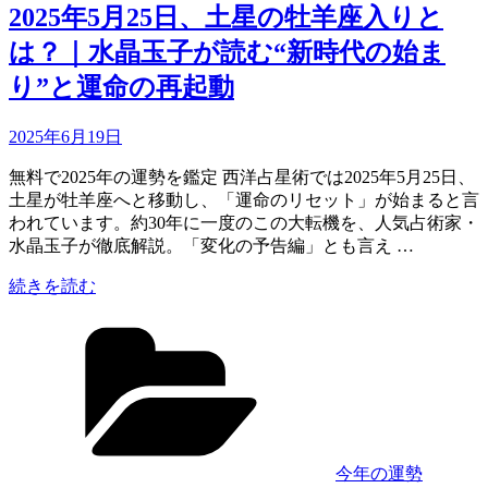
り
2025年5月25日、土星の牡羊座入りと
と
は？｜水晶玉子が読む“新時代の始ま
は？
｜
り”と運命の再起動
星
の
Updated
2025年6月19日
移
on
動
無料で2025年の運勢を鑑定 西洋占星術では2025年5月25日、
に
土星が牡羊座へと移動し、「運命のリセット」が始まると言
よ
われています。約30年に一度のこの大転機を、人気占術家・
る
水晶玉子が徹底解説。「変化の予告編」とも言え …
影
響
“2025
続きを読む
に
年
カ
つ
5
月
テ
い
25
ゴ
て
日、
リ
水
土
ー
晶
星
玉
の
子
今年の運勢
牡
が