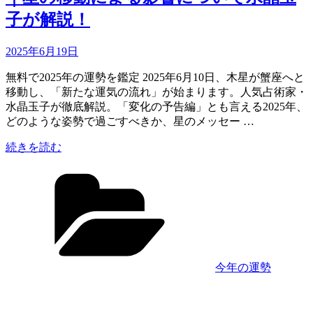
解
子が解説！
説
｜
Updated
2025年6月19日
生
on
年
無料で2025年の運勢を鑑定 2025年6月10日、木星が蟹座へと
月
移動し、「新たな運気の流れ」が始まります。人気占術家・
日
水晶玉子が徹底解説。「変化の予告編」とも言える2025年、
で
どのような姿勢で過ごすべきか、星のメッセー …
占
え
“2025
続きを読む
る
年
カ
無
6
月
テ
料
10
ゴ
鑑
日、
リ
定
木
ー
も！”
星
の
の
今年の運勢
蟹
座
入