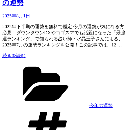
の運勢
Updated
2025年8月1日
on
2025年下半期の運勢を無料で鑑定 今月の運勢が気になる方
必見！ダウンタウンDXやゴゴスマでも話題になった「最強
運ランキング」で知られる占い師・水晶玉子さんによる、
2025年7月の運勢ランキングを公開！この記事では、12 …
“【2025
続きを読む
年
カ
7
テ
月
ゴ
の
リ
運
ー
勢】
最
強
今年の運勢
運
タ
ラ
グ
ン
キ