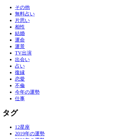
その他
無料占い
片思い
相性
結婚
運命
運景
TV出演
出会い
占い
復縁
恋愛
不倫
今年の運勢
仕事
タグ
12星座
2019年の運勢