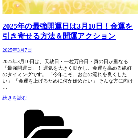
2025年の最強開運日は3月10日！金運を
引き寄せる方法＆開運アクション
Updated
2025年3月7日
on
2025年3月10日は、天赦日・一粒万倍日・寅の日が重なる
「最強開運日」！ 運気を大きく動かし、金運を高める絶好
のタイミングです。 「今年こそ、お金の流れを良くした
い」 「金運を上げるために何か始めたい」 そんな方に向け
…
“2025
続きを読む
年
カ
の
テ
最
ゴ
強
リ
開
ー
運