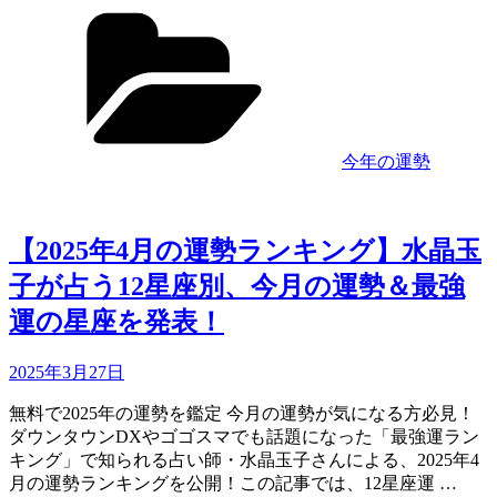
す
カ
5
す
テ
月
め
ゴ
の
の
リ
運
過
ー
勢
ご
ラ
し
ン
今年の運勢
方
キ
を
ン
水
グ】
晶
水
【2025年4月の運勢ランキング】水晶玉
玉
晶
子が占う12星座別、今月の運勢＆最強
子
玉
が
子
運の星座を発表！
解
が
説！”
占
Updated
2025年3月27日
の
う
on
12
無料で2025年の運勢を鑑定 今月の運勢が気になる方必見！
星
ダウンタウンDXやゴゴスマでも話題になった「最強運ラン
座
キング」で知られる占い師・水晶玉子さんによる、2025年4
別、
月の運勢ランキングを公開！この記事では、12星座運 …